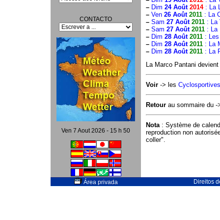
–
Dim
24 Août
2014
: La 
–
Ven
26 Août
2011
: La 
CONTACTO
–
Sam
27 Août
2011
: La
–
Sam
27 Août
2011
: La
–
Dim
28 Août
2011
: Les
–
Dim
28 Août
2011
: La M
–
Dim
28 Août
2011
: La 
La Marco Pantani devient
Voir
-> les
Cyclosportive
Retour
au sommaire du 
Nota
: Système de calend
Ven 7 Aout 2026 - 15 h 50
reproduction non autorisé
coller".
Direitos 
Área privada