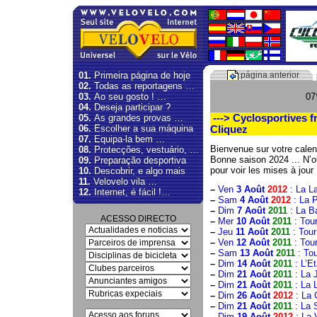
01.
Primeira página de hoje
página anterior
02.
Todas as reportagens …
03.
Ao seu gosto ! …
07
04.
Deseja participar ?
05.
As grandes provas …
---> Cyclosportives f
06.
Escolher a sua máquina
Cliquez
07.
Equipa-la bem …
Bienvenue sur votre calendr
08.
Protecções, vestuário, …
Bonne saison 2024 ... N’ou
09.
Preparação desportiva
pour voir les mises à jour 
10.
Descobrir, e algo mais
11.
Velovelo vila …
–
Ven
3 Août
2012
: La L
12.
Internet, é fácil !…
–
Sam
4 Août
2012
: La 
–
Dim
7 Août
2011
: La B
ACESSO DIRECTO
–
Mer
10 Août
2011
: Tour
–
Jeu
11 Août
2011
: Tour
–
Ven
12 Août
2011
: Tour
–
Sam
13 Août
2011
: Tou
–
Dim
14 Août
2011
: L’E
–
Dim
21 Août
2011
: La 
–
Dim
21 Août
2011
: La 
–
Dim
26 Août
2012
: La 
–
Dim
21 Août
2011
: La 
–
Dim
19 Août
2012
: La 