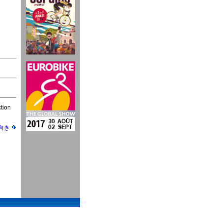
tion
向き