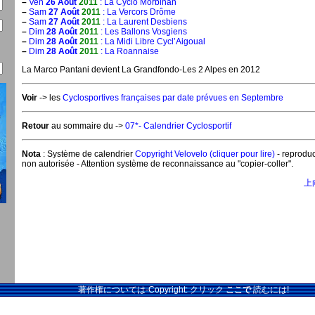
–
Ven
26 Août
2011
: La Cyclo Morbihan
–
Sam
27 Août
2011
: La Vercors Drôme
–
Sam
27 Août
2011
: La Laurent Desbiens
–
Dim
28 Août
2011
: Les Ballons Vosgiens
–
Dim
28 Août
2011
: La Midi Libre Cycl’Aigoual
–
Dim
28 Août
2011
: La Roannaise
La Marco Pantani devient La Grandfondo-Les 2 Alpes en 2012
Voir
-> les
Cyclosportives françaises par date prévues en Septembre
Retour
au sommaire du ->
07*- Calendrier Cyclosportif
Nota
: Système de calendrier
Copyright Velovelo (cliquer pour lire)
- reproduc
non autorisée - Attention système de reconnaissance au "copier-coller".
上
著作権については-Copyright: クリック
ここで
読むには!