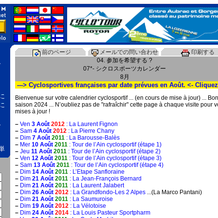
前のページ
メールでの問い合わせ
印刷する
04. 参加を希望する ?
、
07*- シクロスポーツカレンダー
8月
---> Cyclosportives françaises par date prévues en Août. <- Cliquez
に
Bienvenue sur votre calendrier cyclosportif ... (en cours de mise à jour) ... Bo
に
saison 2024 ... N’oubliez pas de "rafraîchir" cette page à chaque visite pour vo
mises à jour !
、
–
Ven
3 Août
2012
: La Laurent Fignon
–
Sam
4 Août
2012
: La Pierre Chany
–
Dim
7 Août
2011
: La Barousse-Balès
–
Mer
10 Août
2011
: Tour de l’Ain cyclosportif (étape 1)
単
–
Jeu
11 Août
2011
: Tour de l’Ain cyclosportif (étape 2)
–
Ven
12 Août
2011
: Tour de l’Ain cyclosportif (étape 3)
–
Sam
13 Août
2011
: Tour de l’Ain cyclosportif (étape 4)
–
Dim
14 Août
2011
: L’Etape Sanfloraine
–
Dim
21 Août
2011
: La Jean-François Bernard
–
Dim
21 Août
2011
: La Laurent Jalabert
–
Dim
26 Août
2012
: La Grandfondo-Les 2 Alpes
...(La Marco Pantani)
–
Dim
21 Août
2011
: La Saumuroise
–
Dim
19 Août
2012
: La Vélotoise
–
Dim
24 Août
2014
: La Louis Pasteur Sportpharm