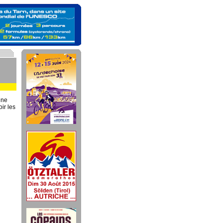
nne
ir les