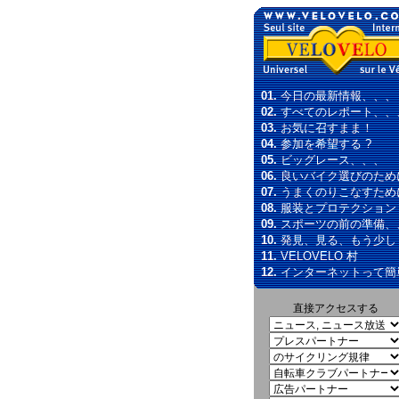
01.
今日の最新情報、、、
02.
すべてのレポート、、
03.
お気に召すまま！
04.
参加を希望する ?
05.
ビッグレース、、、
06.
良いバイク選びのため
07.
うまくのりこなすため
08.
服装とプロテクション
09.
スポーツの前の準備、
10.
発見、見る、もう少し
11.
VELOVELO 村
12.
インターネットって簡
直接アクセスする