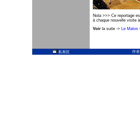
Nota >>> Ce reportage est 
à chaque nouvelle visite à 
Voir
la suite ->
Le Matos v
作者
私有区