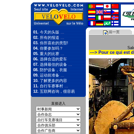
01.
今天的头版 …
前一页
02.
所有的报道 …
03.
你所喜欢的类型!
Sal
04.
你要参加吗？
---> Pour ce qui est d
05.
重大的比赛 …
06.
选择合适的爱车
07.
选择最佳的设备 …
08.
防护设备，衣服
09.
运动前准备 …
10.
了解更多的内容
11.
自行车赛事村 …
12.
互联网咨询，很容易
直接进入