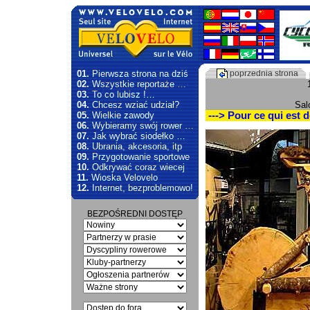
01.
Pierwsza strona na dziś
poprzednia strona
02.
Wszystkie reportaże …
03.
To co lubisz !…
04.
Chcesz wziać udział?
Sal
05.
Wielkie zawody
---> Pour ce qui est d
06.
Wybieramy swój rower …
07.
Jak wybrać siodełko …
08.
Ubrania, akcesoria, itp
09.
Przygotowanie sportowe
10.
Odkrywać coraz wiecej
11.
Wioska Velovelo
12.
Internet, bezproblemowo!
BEZPOŚREDNI DOSTĘP