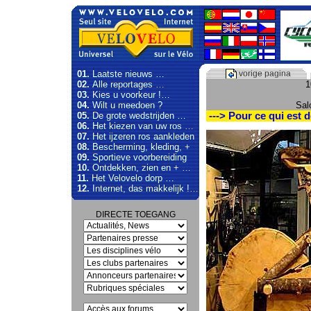
01.
Laatste nieuws …
vorige pagina
02.
Alle reportages …
1
03.
Kies u voorkeur !…
04.
Wilt u meedoen ?
Sal
05.
De grote wedstrijden …
---> Pour ce qui est d
06.
Het kiezen van uw ros …
07.
Het ijzeren ros aankleden
08.
Bescherming, kleding, +
09.
Sportieve voorbereiding
10.
Ontdekken, zien en + …
11.
Het Velovelo dorp …
12.
Internet, das makkelijk !…
DIRECTE TOEGANG