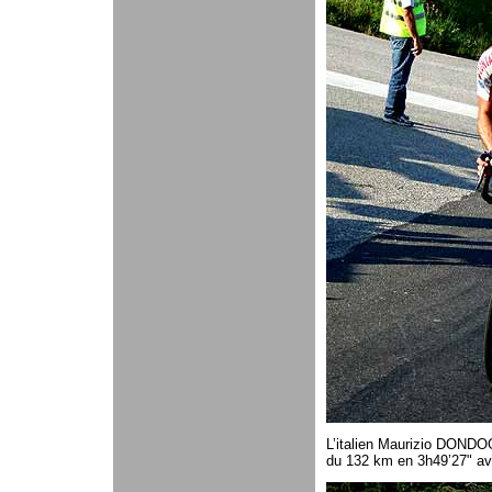
L’italien Maurizio DONDO
du 132 km en 3h49’27" ave