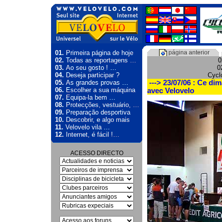
01.
Primeira página de hoje
página anterior
02.
Todas as reportagens …
0
03.
Ao seu gosto ! …
0
04.
Deseja participar ?
Cycl
05.
As grandes provas …
---> 23/07/06 : Ce di
06.
Escolher a sua máquina
avec Velovelo
07.
Equipa-la bem …
08.
Protecções, vestuário, …
09.
Preparação desportiva
10.
Descobrir, e algo mais
11.
Velovelo vila …
12.
Internet, é fácil !…
ACESSO DIRECTO