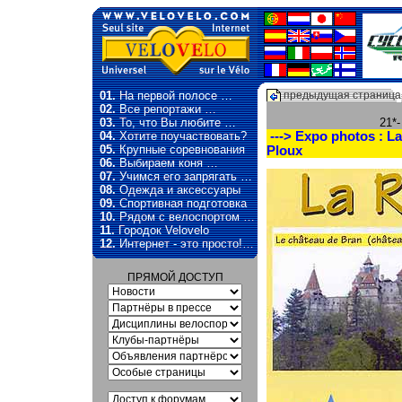
01.
На первой полосе …
предыдущая страница
02.
Все репортажи …
03.
То, что Вы любите …
21*
04.
Хотите поучаствовать?
---> Expo photos : L
05.
Крупные соревнования
Ploux
06.
Выбираем коня …
07.
Учимся его запрягать …
08.
Одежда и аксессуары
09.
Спортивная подготовка
10.
Рядом с велоспортом …
11.
Городок Velovelo
12.
Интернет - это просто!…
ПРЯМОЙ ДОСТУП