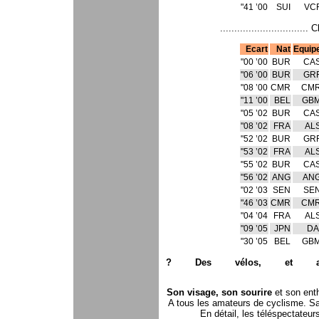
00’ 41"
SUI
VC
Ecart
Nat
Equip
00’ 00"
BUR
CA
00’ 06"
BUR
GR
00’ 08"
CMR
CM
00’ 11"
BEL
GB
02’ 05"
BUR
CA
02’ 08"
FRA
AL
02’ 52"
BUR
GR
02’ 53"
FRA
AL
02’ 55"
BUR
CA
02’ 56"
ANG
AN
03’ 02"
SEN
SE
03’ 46"
CMR
CM
04’ 04"
FRA
AL
05’ 09"
JPN
DA
05’ 30"
BEL
GB
Son visage, son sourire
et son ent
A tous les amateurs de cyclisme. Sa
En détail, les téléspectateur