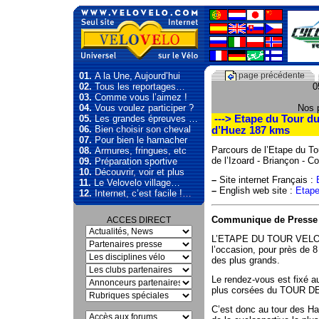
01.
A la Une, Aujourd’hui
page précédente
02.
Tous les reportages…
0
03.
Comme vous l’aimez !
04.
Vous voulez participer ?
Nos 
05.
Les grandes épreuves …
---> Etape du Tour du 
06.
Bien choisir son cheval
d’Huez 187 kms
07.
Pour bien le harnacher
Parcours de l’Etape du To
08.
Armures, fringues, etc
de l’Izoard - Briançon - C
09.
Préparation sportive
10.
Découvrir, voir et plus
–
Site internet Français :
11.
Le Velovelo village…
–
English web site :
Etape
12.
Internet, c’est facile !…
Communique de Presse d
ACCES DIRECT
L’ETAPE DU TOUR VELO M
l’occasion, pour près de 8
des plus grands.
Le rendez-vous est fixé au 
plus corsées du TOUR D
C’est donc au tour des Hau