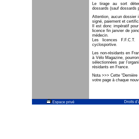
Le tirage au sort déte
dossards (sauf dossards pr
Attention, aucun dossier i
signé, paiement et certifi
Il est donc impératif pou
licence fin janvier de joi
médecin.
Les licences F.F.C.T.
cyclosportive.
Les non-résidants en Fran
à Vélo Magazine, pourron
sélectionnées par l’organ
résidants en France.
Nota >>> Cette “Dernière M
votre page à chaque nouvel
Droits d
Espace privé