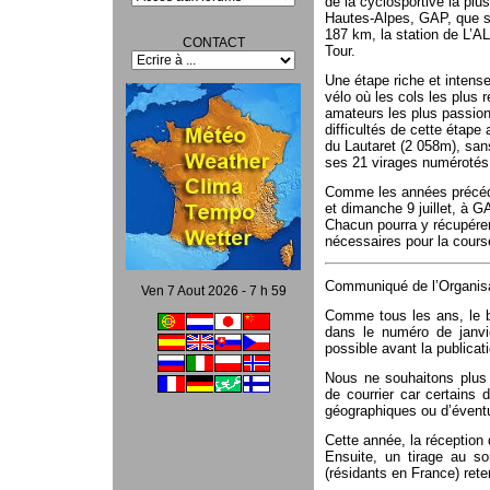
de la cyclosportive la plu
Hautes-Alpes, GAP, que s’é
187 km, la station de L’A
CONTACT
Tour.
Une étape riche et intens
vélo où les cols les plus
amateurs les plus passion
difficultés de cette étape
du Lautaret (2 058m), san
ses 21 virages numérotés
Comme les années précéde
et dimanche 9 juillet, à GA
Chacun pourra y récupérer
nécessaires pour la cours
Communiqué de l’Organis
Ven 7 Aout 2026 - 7 h 59
Comme tous les ans, le b
dans le numéro de janvi
possible avant la publicati
Nous ne souhaitons plus 
de courrier car certains 
géographiques ou d’éventue
Cette année, la réception
Ensuite, un tirage au sor
(résidants en France) rete