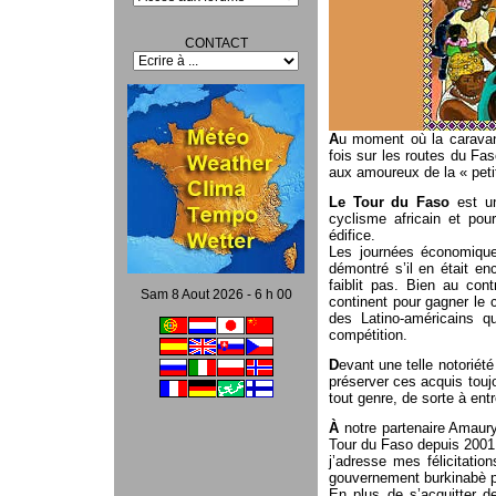
CONTACT
A
u moment où la caravan
fois sur les routes du Fa
aux amoureux de la « peti
Le Tour du Faso
est un
cyclisme africain et pou
édifice.
Les journées économique
démontré s’il en était en
faiblit pas. Bien au cont
Sam 8 Aout 2026 - 6 h 00
continent pour gagner le
des Latino-américains qu
compétition.
D
evant une telle notoriét
préserver ces acquis touj
tout genre, de sorte à ent
À
notre partenaire Amaury
Tour du Faso depuis 2001
j’adresse mes félicitat
gouvernement burkinabè pour
En plus de s’acquitter d