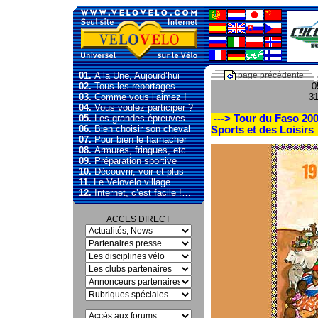
01.
A la Une, Aujourd’hui
page précédente
02.
Tous les reportages…
0
03.
Comme vous l’aimez !
31
04.
Vous voulez participer ?
05.
Les grandes épreuves …
---> Tour du Faso 200
06.
Bien choisir son cheval
Sports et des Loisirs
07.
Pour bien le harnacher
08.
Armures, fringues, etc
09.
Préparation sportive
10.
Découvrir, voir et plus
11.
Le Velovelo village…
12.
Internet, c’est facile !…
ACCES DIRECT