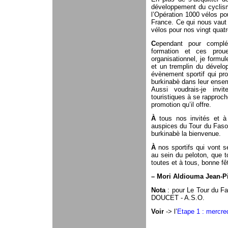
développement du cyclism
l’Opération 1000 vélos 
France. Ce qui nous vaut 
vélos pour nos vingt quat
C
ependant pour complé
formation et ces prou
organisationnel, je formul
et un tremplin du dévelo
évènement sportif qui pro
burkinabè dans leur ense
Aussi voudrais-je invit
touristiques à se rapproch
promotion qu’il offre.
À
tous nos invités et à
auspices du Tour du Faso
burkinabè la bienvenue.
À
nos sportifs qui vont se
au sein du peloton, que t
toutes et à tous, bonne fê
–
Mori Aldiouma Jean-Pi
Nota
: pour Le Tour du Fa
DOUCET - A.S.O.
Voir
-> l’
Etape 1 : mercre