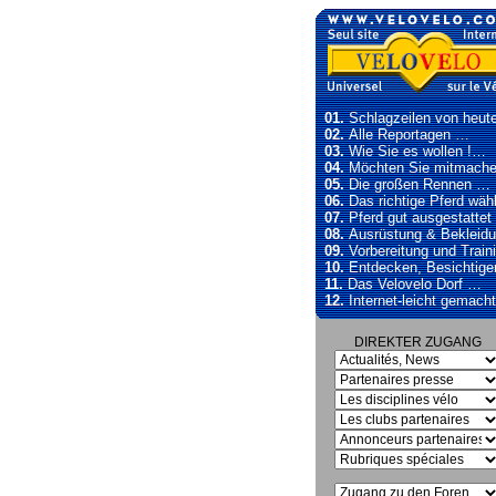
01.
Schlagzeilen von heu
02.
Alle Reportagen …
03.
Wie Sie es wollen !…
04.
Möchten Sie mitmache
05.
Die großen Rennen …
06.
Das richtige Pferd wäh
07.
Pferd gut ausgestattet 
08.
Ausrüstung & Bekleid
09.
Vorbereitung und Train
10.
Entdecken, Besichtige
11.
Das Velovelo Dorf …
12.
Internet-leicht gemacht
DIREKTER ZUGANG