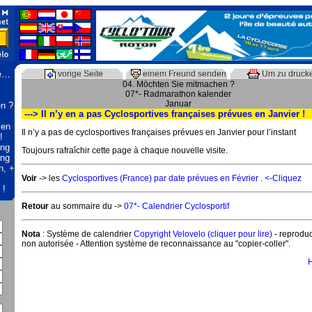
te…
vorige Seite
einem Freund senden
Um zu druck
04. Möchten Sie mitmachen ?
07*- Radmarathon kalender
Januar
n ?
---> Il n’y en a pas Cyclosportives françaises prévues en Janvier !
len
Il n’y a pas de cyclosportives françaises prévues en Janvier pour l’instant
!
ung
Toujours rafraîchir cette page à chaque nouvelle visite.
ing
n, +
Voir
-> les
Cyclosportives (France) par date prévues en Février . <-Cliquez
 !
Retour
au sommaire du ->
07*- Calendrier Cyclosportif
Nota
: Système de calendrier
Copyright Velovelo (cliquer pour lire)
- reproduc
non autorisée - Attention système de reconnaissance au "copier-coller".