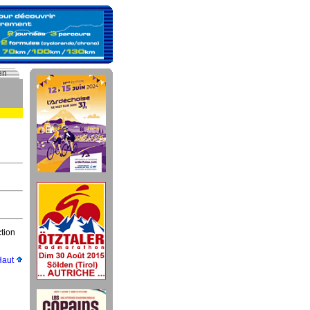
en
tion
Haut