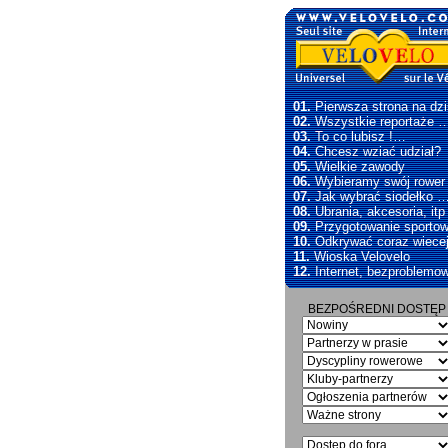
01.
Pierwsza strona na dzi
02.
Wszystkie reportaże 
03.
To co lubisz !…
04.
Chcesz wziać udział?
05.
Wielkie zawody
06.
Wybieramy swój rowe
07.
Jak wybrać siodełko 
08.
Ubrania, akcesoria, itp
09.
Przygotowanie sporto
10.
Odkrywać coraz wiece
11.
Wioska Velovelo
12.
Internet, bezproblemo
BEZPOŚREDNI DOSTĘP