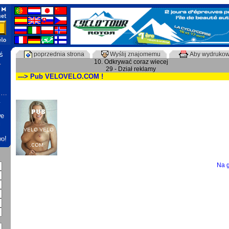
ś
poprzednia strona
Wyślij znajomemu
Aby wydruko
…
10. Odkrywać coraz wiecej
29 - Dział reklamy
---> Pub VELOVELO.COM !
r …
…
we
j
wo!
Na 