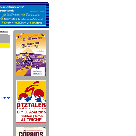
wać
górę