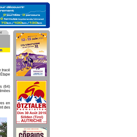
er
km
e tracé
’Étape
s (64)
yrénées
ves en
ant des