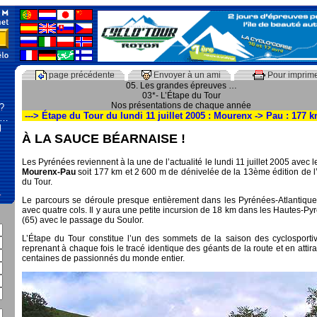
page précédente
Envoyer à un ami
Pour imprim
05. Les grandes épreuves …
03*- L’Étape du Tour
Nos présentations de chaque année
 ?
---> Étape du Tour du lundi 11 juillet 2005 : Mourenx -> Pau : 177 
 …
l
À LA SAUCE BÉARNAISE !
Les Pyrénées reviennent à la une de l’actualité le lundi 11 juillet 2005 avec l
Mourenx-Pau
soit 177 km et 2 600 m de dénivelée de la 13ème édition de l
du Tour.
…
Le parcours se déroule presque entièrement dans les Pyrénées-Atlantique
avec quatre cols. Il y aura une petite incursion de 18 km dans les Hautes-P
(65) avec le passage du Soulor.
L’Étape du Tour constitue l’un des sommets de la saison des cyclosporti
reprenant à chaque fois le tracé identique des géants de la route et en attir
centaines de passionnés du monde entier.