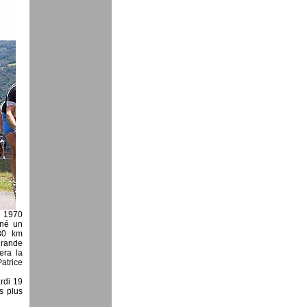
en 1970
gné un
130 km
grande
era la
atrice
rdi 19
es plus