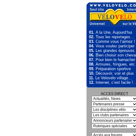
01.
A la Une, Aujourd’hui
02.
Tous les reportages…
03.
Comme vous l’aimez !
04.
Vous voulez participer
05.
Les grandes épreuves
06.
Bien choisir son cheva
07.
Pour bien le harnacher
08.
Armures, fringues, etc
09.
Préparation sportive
10.
Découvrir, voir et plus
11.
Le Velovelo village…
12.
Internet, c’est facile !
ACCES DIRECT