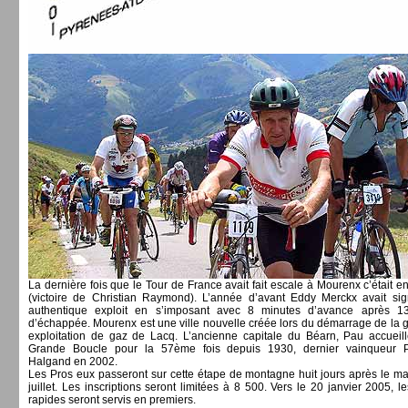
La dernière fois que le Tour de France avait fait escale à Mourenx c’était 
(victoire de Christian Raymond). L’année d’avant Eddy Merckx avait si
authentique exploit en s’imposant avec 8 minutes d’avance après 
d’échappée. Mourenx est une ville nouvelle créée lors du démarrage de la 
exploitation de gaz de Lacq. L’ancienne capitale du Béarn, Pau accueill
Grande Boucle pour la 57ème fois depuis 1930, dernier vainqueur P
Halgand en 2002.
Les Pros eux passeront sur cette étape de montagne huit jours après le ma
juillet. Les inscriptions seront limitées à 8 500. Vers le 20 janvier 2005, l
rapides seront servis en premiers.