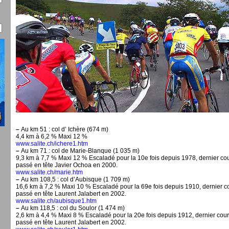
–
Au km 51 : col d’ Ichère (674 m)
4,4 km à 6,2 % Maxi 12 %
www.salite.ch/ichere1.htm
–
Au km 71 : col de Marie-Blanque (1 035 m)
9,3 km à 7,7 % Maxi 12 % Escaladé pour la 10e fois depuis 1978, dernier co
passé en tête Javier Ochoa en 2000.
www.salite.ch/marie.htm
–
Au km 108,5 : col d’Aubisque (1 709 m)
16,6 km à 7,2 % Maxi 10 % Escaladé pour la 69e fois depuis 1910, dernier c
passé en tête Laurent Jalabert en 2002.
www.salite.ch/aubisque1.htm
–
Au km 118,5 : col du Soulor (1 474 m)
2,6 km à 4,4 % Maxi 8 % Escaladé pour la 20e fois depuis 1912, dernier cou
passé en tête Laurent Jalabert en 2002.