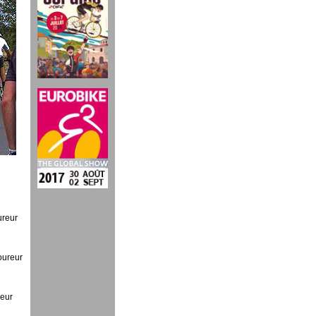
ureur
oureur
reur