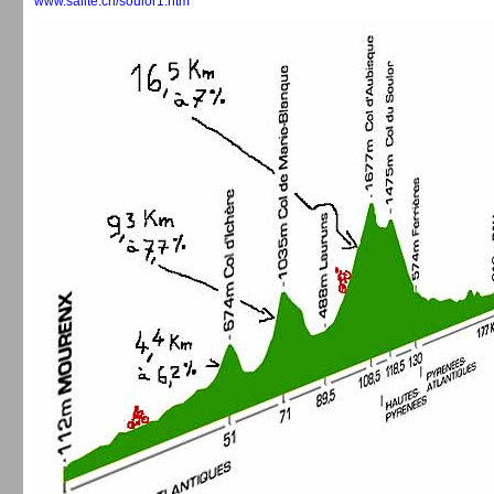
www.salite.ch/soulor1.htm