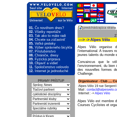
01.
Čo novéhom dnes?
predchádzajúca strana
02.
Všetky reportáže
03.
Tak ako to máte radi
2
04.
Chcete sa zúčastniť
---> -> Alpes Vélo
05.
Veľké preteky
Alpes Vélo organise
06.
Výber správneho bicykla
l’international. A traver
07.
Príslušenstvo
jeunes talents du monde e
08.
Chrániče, dresy
09.
Fyzická príprava
Convaincus que le vé
10.
Objaviť a vidieť
l’environnement, du bien ê
11.
Spoločenstvo velovelo
des nouvelles formes de 
12.
Internet je jednoduché
Challenge.
PRIAMY PRÍSTUP
Organisateur - Club ..... Cont
Alpes Vélo 19 rue Sergent 
Mail :
contact@alpesvelo.
Internet : ->
Alpes Vélo
Alpes Vélo est membre de
Courses Cyclistes et orga