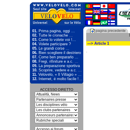
01.
Prima pagina, oggi …
pagina precedente
02.
Tutte le cronache …
03.
Come lo volete voi !…
---> Article 1
04.
Volete participare ?
05.
Le grandi corse …
.
06.
Bien scegliere il destriero
07.
Come ben prepararlo …
08.
Fregi, rifiniture e a.c. …
09.
La preparazione sportiva
10.
Scoprire, vedere e a.c. …
11.
Velovelo, « Il Villagio » …
12.
Internet, é molto facile !…
ACCESSO DIRETTO