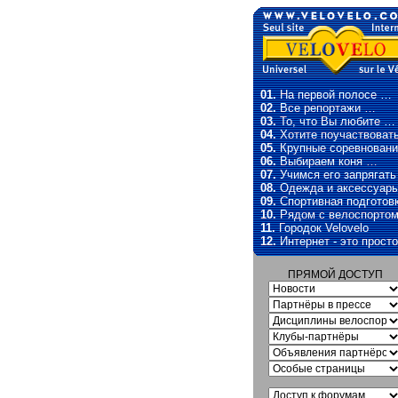
01.
На первой полосе …
02.
Все репортажи …
03.
То, что Вы любите …
04.
Хотите поучаствоват
05.
Крупные соревновани
06.
Выбираем коня …
07.
Учимся его запрягат
08.
Одежда и аксессуар
09.
Спортивная подготов
10.
Рядом с велоспорто
11.
Городок Velovelo
12.
Интернет - это прост
ПРЯМОЙ ДОСТУП