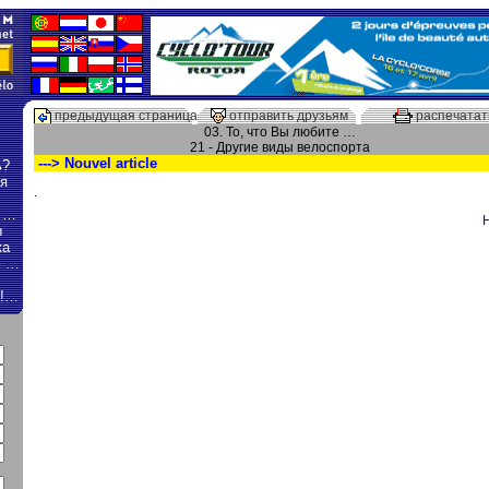
предыдущая страница
отправить друзьям
распечатат
03. То, что Вы любите …
21 - Другие виды велоспорта
---> Nouvel article
ь?
я
.
ь …
ы
ка
м …
о!…