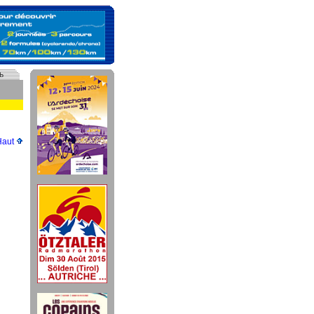
ь
Haut