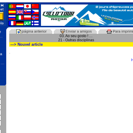
e
página anterior
Enviar a amigos
Para imprimi
 …
03. Ao seu gosto ! …
21 - Outras disciplinas
---> Nouvel article
.
na
, …