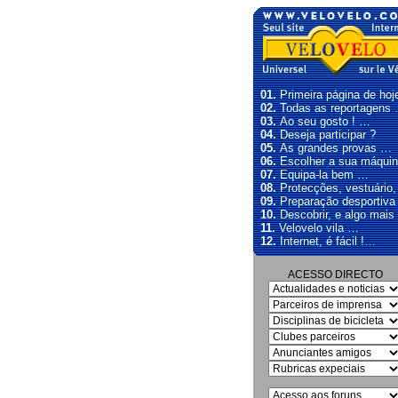
01.
Primeira página de hoj
02.
Todas as reportagens
03.
Ao seu gosto ! …
04.
Deseja participar ?
05.
As grandes provas …
06.
Escolher a sua máqui
07.
Equipa-la bem …
08.
Protecções, vestuário
09.
Preparação desportiva
10.
Descobrir, e algo mais
11.
Velovelo vila …
12.
Internet, é fácil !…
ACESSO DIRECTO