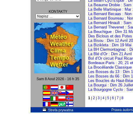
La Béarn Cycl’Espoir : Di
La Beaume Drobie : Sam 
La Belle Martinique : Mar
KONTAKTY
La Bernard Becaas : Non 
La Bernard Bourreau : No
La Bernard Hinault : Sam
La Bernard Thevenet : S
La Beuchigue : Dim 31 M
Des Biclous et des Potes 
La Bisou : Dim 12 Avril 2
La Bizikleta : Dim 19 Mai
La BH Clermontagnac : D
La Blé d’Or : Dim 21 Avril
Bol d’Or circuit Paul Ric
Bordeaux-Paris : 20, 21 e
La Brocéliande Classique
Les Bosses du 13 : Dim 1
Les Bosses du 66 : Dim 
Sam 8 Aout 2026 - 16 h 35
Les Boucles du Haut-Béar
La Bourgui : Dim 26 Juille
La Bourgogne Cyclo : Sa
1
|
2
|
3
|
4
|
5
|
6
|
7
|
8
Prawa autorsk
Strefa prywatna