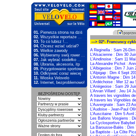
01.
Pierwsza strona na dziś
poprzed
02.
Wszystkie reportaże …
03.
To co lubisz !…
---> 02*- Francuscy cyk
04.
Chcesz wziać udział?
A Reginella : Sam 26-Dim 
05.
Wielkie zawody
L’Alsacienne : Dim 30 Jui
06.
Wybieramy swój rower …
L’Aindinoise : Sam 11 Ma
07.
Jak wybrać siodełko …
La Alexandre Pichot : Ann
08.
Ubrania, akcesoria, itp
L’Albigeoise : Dim 7 Juin
09.
Przygotowanie sportowe
L’Alpigap : Dim 4 Sept 20
10.
Odkrywać coraz wiecej
L’Antonin Magne : Dim 14 
11.
Wioska Velovelo
L’Ardéchoise : Mer 12 au
12.
Internet, bezproblemowo!
L’Ariégeoise : Sam 29 Jui
L’Arvan Villard : Jeu 14 Ju
BEZPOŚREDNI DOSTĘP
A travers les vignobles d
A travers les Vignobles d
L’Auvergnate : Sam 23 Ao
L’Audoise - Jean-Paul Olli
L’Auscitaine : Dim 5 Avril
Les Ballons Vosgiens : D
La Cyclosportive Babybel
La Barousse-Balès : Dim 
La Baptiste - La Côte Pic