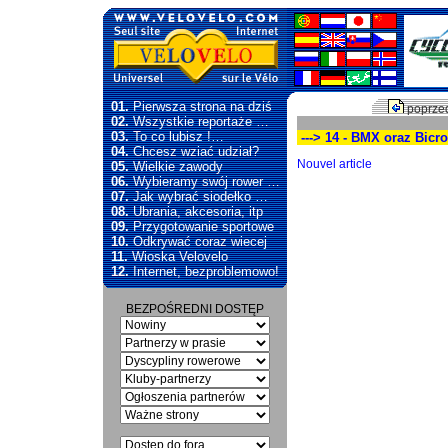
01.
Pierwsza strona na dziś
poprzed
02.
Wszystkie reportaże …
03.
To co lubisz !…
---> 14 - BMX oraz Bicr
04.
Chcesz wziać udział?
Nouvel article
05.
Wielkie zawody
06.
Wybieramy swój rower …
07.
Jak wybrać siodełko …
08.
Ubrania, akcesoria, itp
09.
Przygotowanie sportowe
10.
Odkrywać coraz wiecej
11.
Wioska Velovelo
12.
Internet, bezproblemowo!
BEZPOŚREDNI DOSTĘP