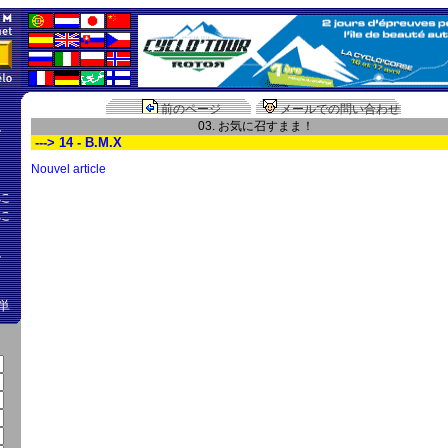
前のページ
メールでの問い合わせ
、
03. お気に召すまま！
---> 14 - B.M.X
Nouvel article
に
に
、
単