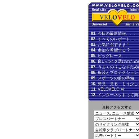
01.
今日の最新情報、、、
02.
すべてのレポート、、
03.
お気に召すまま！
04.
参加を希望する ?
05.
ビッグレース、、、
06.
良いバイク選びのため
07.
うまくのりこなすため
08.
服装とプロテクション
09.
スポーツの前の準備、
10.
発見、見る、もう少し
11.
VELOVELO 村
12.
インターネットって簡
直接アクセスする