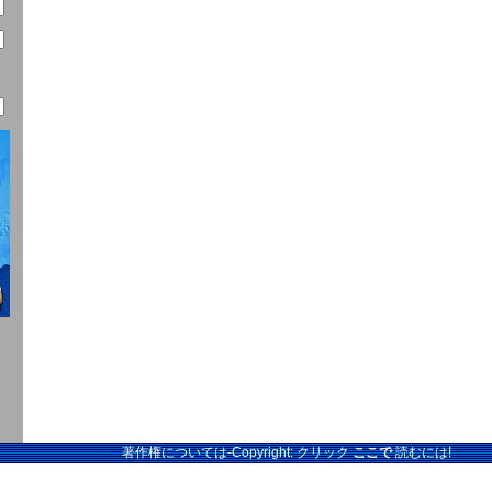
著作権については-Copyright: クリック
ここで
読むには!