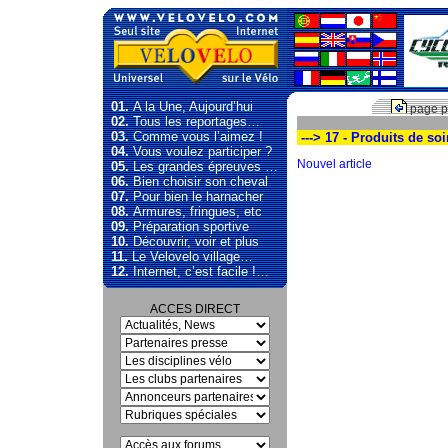
01.
A la Une, Aujourd’hui
page p
02.
Tous les reportages…
03.
Comme vous l’aimez !
---> 17 - Produits de so
04.
Vous voulez participer ?
Nouvel article
05.
Les grandes épreuves …
06.
Bien choisir son cheval
07.
Pour bien le harnacher
08.
Armures, fringues, etc
09.
Préparation sportive
10.
Découvrir, voir et plus
11.
Le Velovelo village…
12.
Internet, c’est facile !…
ACCES DIRECT