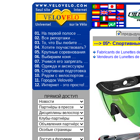
01.
На первой полосе …
предыдущ
02.
Все репортажи …
03.
То, что Вы любите …
---> 05*- Спортивны
04.
Хотите поучаствовать?
05.
Крупные соревнования
Fabricants de Lunettes d
06.
Выбираем коня …
Vendeurs de Lunettes de
07.
Учимся его запрягать …
08.
Одежда и аксессуары
09.
Спортивная подготовка
10.
Рядом с велоспортом …
11.
Городок Velovelo
12.
Интернет - это просто!…
ПРЯМОЙ ДОСТУП