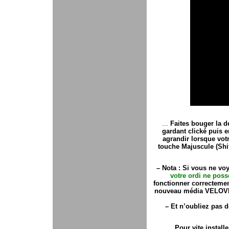
...
Faites bouger
la d
gardant clické
puis e
agrandir
lorsque votr
touche Majuscule (Shif
–
Nota : Si vous ne vo
votre ordi
ne poss
fonctionner correctement
nouveau média VELO
–
Et n’oubliez pas de
Pour
vite install