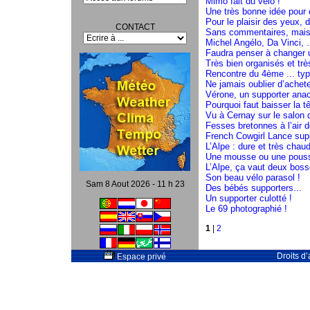
Mimo fait du vélo !
Une très bonne idée pour c
Pour le plaisir des yeux, de
CONTACT
Sans commentaires, mais p
Michel Angélo, Da Vinci, ...
Faudra penser à changer u
Très bien organisés et trè
Rencontre du 4ème ... type
Ne jamais oublier d’achete
Vérone, un supporter anac
Pourquoi faut baisser la tê
Vu à Cernay sur le salon d
Fesses bretonnes à l’air d
French Cowgirl Lance supp
L’Alpe : dure et très chaud
Une mousse ou une pous
L’Alpe, ça vaut deux boss
Son beau vélo parasol !
Sam 8 Aout 2026 - 11 h 23
Des bébés supporters...
Un supporter culotté !
Le 69 photographié !
1
|
2
Droits d
Espace privé