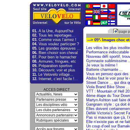
01.
A la Une, Aujourd’hui
page p
02.
Tous les reportages…
03.
Comme vous l’aimez !
---> 05*- Images choc et
04.
Vous voulez participer ?
Les vélos les plus insolit
05.
Les grandes épreuves …
Performance indiscutable 
06.
Bien choisir son cheval
Nouveau défi sportif, trouv
07.
Pour bien le harnacher
Gymnaste sublimissime ..
08.
Armures, fringues, etc
Je veux la même !
09.
Préparation sportive
Batterie charmante ...
10.
Découvrir, voir et plus
Vous en pensez-quoi des r
11.
Le Velovelo village…
Abdou faut le voir pour le 
12.
Internet, c’est facile !…
Street Dance ... qui dira 
Viola Brand Bike Show ...
ACCES DIRECT
VTT : Mountain of Hell 20
4ème étape du Tour Down U
Martyn Ashton sait faire d
Gangnam style : ça doit ê
Elles doivent certainement
Défilé Victoria’s Secret 
Pas si mauvais que çà, l’A
Elle n’existe pas et ne fai
Un coup d’oeil sur Bamak