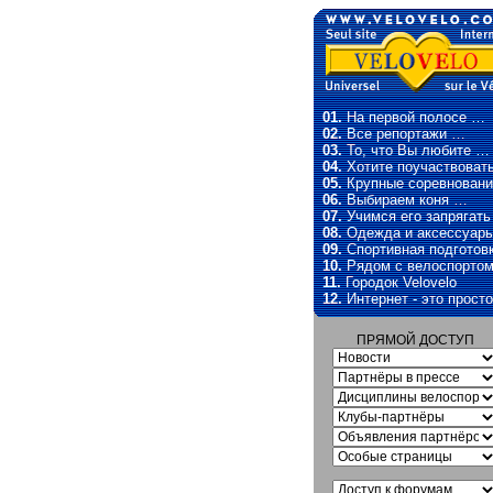
01.
На первой полосе …
02.
Все репортажи …
03.
То, что Вы любите …
04.
Хотите поучаствоват
05.
Крупные соревновани
06.
Выбираем коня …
07.
Учимся его запрягат
08.
Одежда и аксессуар
09.
Спортивная подготов
10.
Рядом с велоспорто
11.
Городок Velovelo
12.
Интернет - это прост
ПРЯМОЙ ДОСТУП