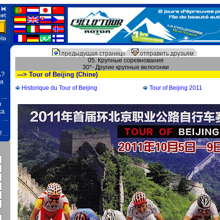
предыдущая страница
отправить друзьям
05. Крупные соревнования
30*- Другие крупные велогонки
ь?
---> Tour of Beijing (Chine)
я
Historique du Tour of Beijing
Tour of Beijing 2011
ь …
ы
ка
м …
о!…