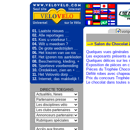
01.
Laatste nieuws …
vorig
02.
Alle reportages …
03.
Kies u voorkeur !…
04.
Wilt u meedoen ?
---> Salon du Chocolat 
05.
De grote wedstrijden …
Quelques vues générales
06.
Het kiezen van uw ros …
Les exposants présents a
07.
Het ijzeren ros aankleden
Quelques délices sur les 
08.
Bescherming, kleding, +
Exposition de pièces en c
09.
Sportieve voorbereiding
Pièces du Trophée Chocol
10.
Ontdekken, zien en + …
Défilé robes avec chapea
11.
Het Velovelo dorp …
Prix du concours Trophée
12.
Internet, das makkelijk !…
Le chocolat dans toutes 
DIRECTE TOEGANG