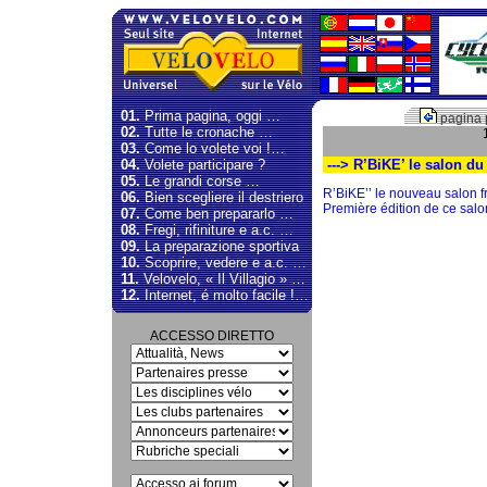
01.
Prima pagina, oggi …
pagina 
02.
Tutte le cronache …
03.
Come lo volete voi !…
04.
Volete participare ?
---> R’BiKE’ le salon du
05.
Le grandi corse …
R’BiKE’’ le nouveau salon 
06.
Bien scegliere il destriero
Première édition de ce sal
07.
Come ben prepararlo …
08.
Fregi, rifiniture e a.c. …
09.
La preparazione sportiva
10.
Scoprire, vedere e a.c. …
11.
Velovelo, « Il Villagio » …
12.
Internet, é molto facile !…
ACCESSO DIRETTO