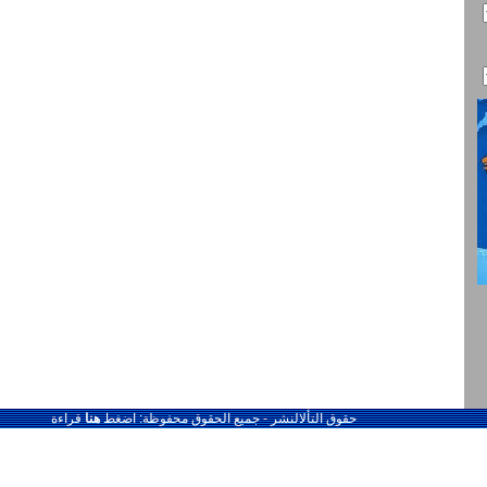
حقوق التألالنشر - جميع الحقوق محفوظة: اضغط
هنا
قراءة