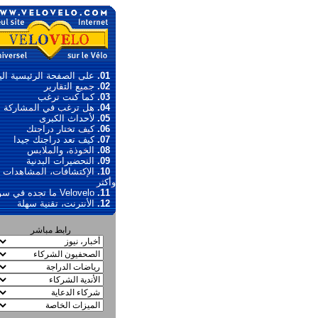
01.
على الصفحة الرئيسية الي
02.
جميع التقارير
03.
كما كنت ترغب
04.
هل ترغب في المشاركة ؟
05.
لأحداث الكبرى
06.
كيف تختار دراجتك
07.
كيف تعد دراجتك جيدا
08.
الخوذة، والملابس
09.
التحضيرات البدنية
10.
الإكتشافات، المشاهدات
وأكثر
11.
Velovelo ما تجده في سوق
12.
الأنترنت، تقنية سهلة
رابط مباشر