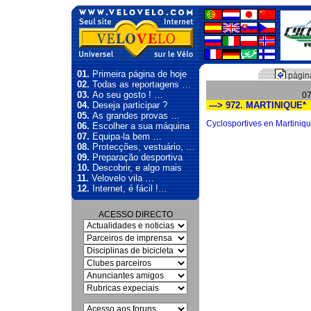
01.
Primeira página de hoje
página
02.
Todas as reportagens …
03.
Ao seu gosto ! …
07
04.
Deseja participar ?
---> 972. MARTINIQUE*
05.
As grandes provas …
Cyclosportives en Martinique
06.
Escolher a sua máquina
07.
Equipa-la bem …
08.
Protecções, vestuário, …
09.
Preparação desportiva
10.
Descobrir, e algo mais
11.
Velovelo vila …
12.
Internet, é fácil !…
ACESSO DIRECTO