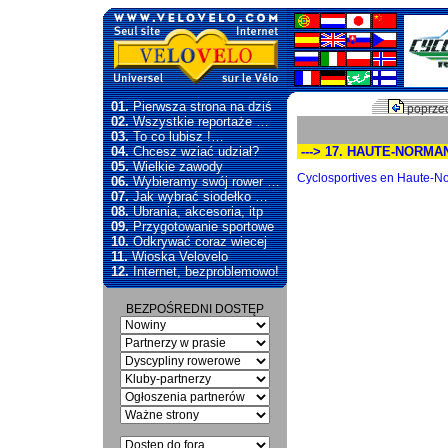
01.
Pierwsza strona na dziś
poprzed
02.
Wszystkie reportaże …
03.
To co lubisz !…
04.
Chcesz wziać udział?
---> 17. HAUTE-NORMA
05.
Wielkie zawody
Cyclosportives en Haute-Nor
06.
Wybieramy swój rower …
07.
Jak wybrać siodełko …
08.
Ubrania, akcesoria, itp
09.
Przygotowanie sportowe
10.
Odkrywać coraz wiecej
11.
Wioska Velovelo
12.
Internet, bezproblemowo!
BEZPOŚREDNI DOSTĘP