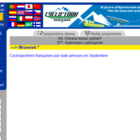
ś
poprzednia strona
Wyślij znajomemu
…
04. Chcesz wziać udział?
07*- Kalendarz cyklosportu
---> Wrzesień *
Cyclosportives françaises par date prévues en Septembre
r …
…
we
j
wo!