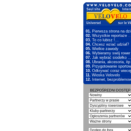
01.
Pierwsza strona na dzi
02.
Wszystkie reportaże 
03.
To co lubisz !…
04.
Chcesz wziać udział?
05.
Wielkie zawody
06.
Wybieramy swój rowe
07.
Jak wybrać siodełko 
08.
Ubrania, akcesoria, itp
09.
Przygotowanie sporto
10.
Odkrywać coraz wiece
11.
Wioska Velovelo
12.
Internet, bezproblemo
BEZPOŚREDNI DOSTĘP