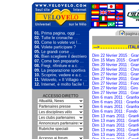
01.
Prima pagina, oggi …
pagina 
02.
Tutte le cronache …
03.
Come lo volete voi !…
04.
Volete participare ?
---> . . . . . . . . . . . ITAL
05.
Le grandi corse …
Dim 22 février 2015 : Gra
06.
Bien scegliere il destriero
Dim 15 Mars 2015 : Gran
07.
Come ben prepararlo …
Dim 20 février 2011 : Gra
08.
Fregi, rifiniture e a.c. …
Dim 20 février 2011 : Chr
09.
La preparazione sportiva
Dim 27 février 2011 : Gra
10.
Scoprire, vedere e a.c. …
Dim 27 février 2011 : Gra
11.
Velovelo, « Il Villagio » …
Dim 27 février 2011 : Fon
12.
Internet, é molto facile !…
Dim 27 février 2011 : Giro
Dim 27 février 2011 : Gra
ACCESSO DIRETTO
Dim 6 mars 2011 : Granfo
Dim 6 mars 2011 : Granf
Dim 6 mars 2011 : Granfo
Dim 6 mars 2011 : Fondo V
Dim 13 mars 2011 : Gran
Dim 13 mars 2011 : Granf
Dim 13 mars 2011 : Granf
Dim 13 mars 2011 : Granf
Dim 13 mars 2011 : Gran