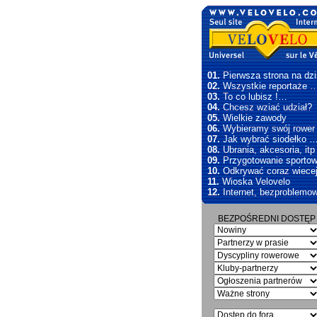
01.
Pierwsza strona na dzi
02.
Wszystkie reportaże 
03.
To co lubisz !…
04.
Chcesz wziać udział?
05.
Wielkie zawody
06.
Wybieramy swój rowe
07.
Jak wybrać siodełko 
08.
Ubrania, akcesoria, itp
09.
Przygotowanie sporto
10.
Odkrywać coraz wiece
11.
Wioska Velovelo
12.
Internet, bezproblemo
BEZPOŚREDNI DOSTĘP