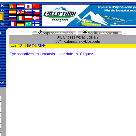
ś
poprzednia strona
Wyślij znajomemu
…
04. Chcesz wziać udział?
07*- Kalendarz cyklosportu
---> 12. LIMOUSIN*
Cyclosportives en Limousin ... par date . <- Cliquez
r …
…
we
j
wo!