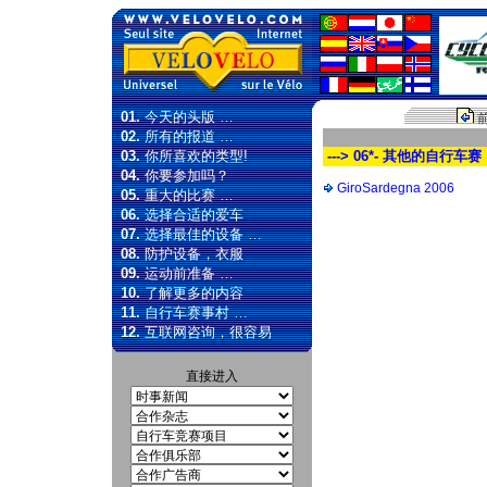
01.
今天的头版 …
02.
所有的报道 …
03.
你所喜欢的类型!
---> 06*- 其他的自行车赛
04.
你要参加吗？
GiroSardegna 2006
05.
重大的比赛 …
06.
选择合适的爱车
07.
选择最佳的设备 …
08.
防护设备，衣服
09.
运动前准备 …
10.
了解更多的内容
11.
自行车赛事村 …
12.
互联网咨询，很容易
直接进入