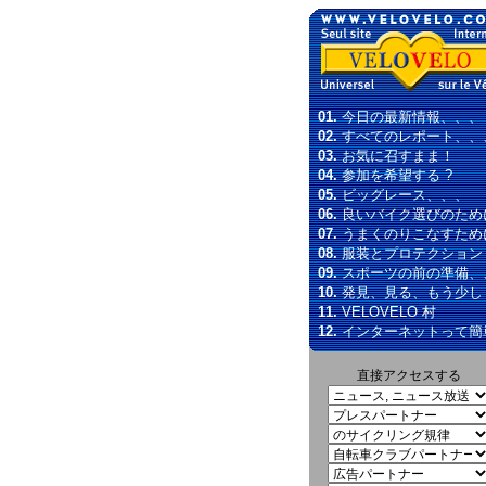
01.
今日の最新情報、、、
02.
すべてのレポート、、
03.
お気に召すまま！
04.
参加を希望する ?
05.
ビッグレース、、、
06.
良いバイク選びのため
07.
うまくのりこなすため
08.
服装とプロテクション
09.
スポーツの前の準備、
10.
発見、見る、もう少し
11.
VELOVELO 村
12.
インターネットって簡
直接アクセスする