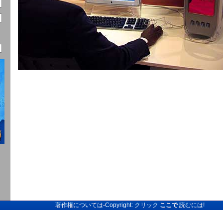
著作権については-Copyright: クリック
ここで
読むには!