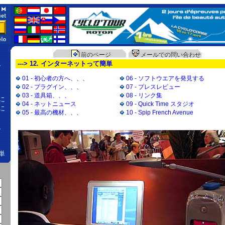
前のページ
メールでの問い合わせ
、
---> 12. インターネットって簡単
01 - 初心者の方へ、、、
06 - ソフトウエアを発見する
02 - プラグイン、、、
07 - プレスレビュー
03 - 道具箱、、、
08 - リンク集
に
04 - ネットニュース
09 - Quick Time スタジオ
に
05 - 最高の機材、、、
10 - Spip French Avenue
、
単