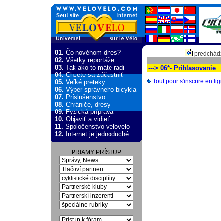
01.
Čo novéhom dnes?
predchádz
02.
Všetky reportáže
03.
Tak ako to máte radi
---> 06*- Prihlasovanie
04.
Chcete sa zúčastniť
Tout pour s’inscrire en lig
05.
Veľké preteky
06.
Výber správneho bicykla
07.
Príslušenstvo
08.
Chrániče, dresy
09.
Fyzická príprava
10.
Objaviť a vidieť
11.
Spoločenstvo velovelo
12.
Internet je jednoduché
PRIAMY PRÍSTUP