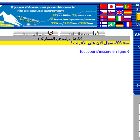
وم
الصفحة السابقة
أرسل إلى صديقك
04. هل ترغب في المشاركة ؟
---> 06*- سجل الآن على الانترنت !
Tout pour s’inscrire en ligne !