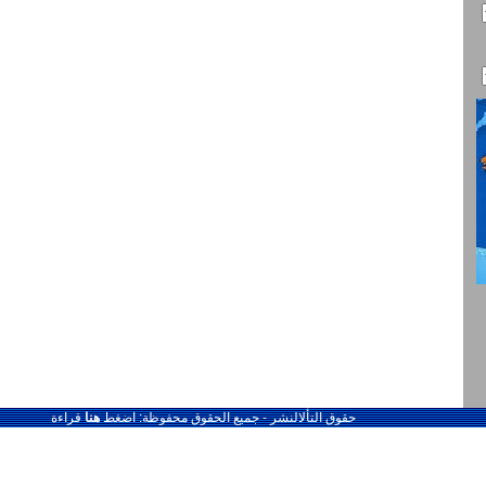
حقوق التألالنشر - جميع الحقوق محفوظة: اضغط
هنا
قراءة