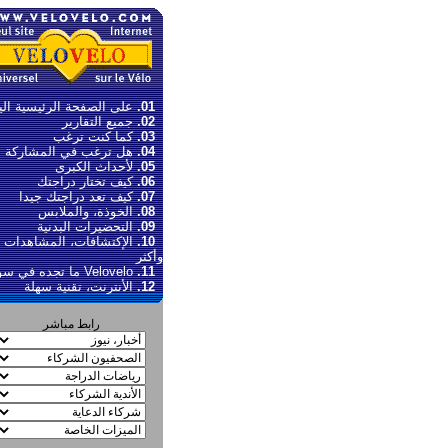
01.
على الصفحة الرئيسية الي
02.
جميع التقارير
03.
كما كنت ترغب
04.
هل ترغب في المشاركة ؟
05.
لأحداث الكبرى
06.
كيف تختار دراجتك
07.
كيف تعد دراجتك جيدا
08.
الخوذة، والملابس
09.
التحضيرات البدنية
10.
الإكتشافات، المشاهدات
وأكثر
11.
Velovelo ما تجده في سوق
12.
الأنترنت، تقنية سهلة
رابط مباشر