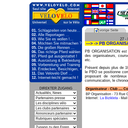
01.
Schlagzeilen von heute…
vorige Seite
02.
Alle Reportagen …
03.
Wie Sie es wollen !…
27 -
04.
Möchten Sie mitmachen ?
---> -> PB ORGANIS
05.
Die großen Rennen …
PB ORGANISATION est un
06.
Das richtige Pferd wählen
des organisateurs, course 
07.
Pferd gut ausgestattet !
etc.
08.
Ausrüstung & Bekleidung
09.
Vorbereitung und Training
Présent depuis plus de 1
10.
Entdecken, Besichtigen, +
le PBO se positionne com
11.
Das Velovelo Dorf …
proposant de nombreux s
12.
Internet-leicht gemacht !
communication, le chronom
DIREKTER ZUGANG
Organisateur - Club ..... Cont
BP Organisation - 73 Rue 
Internet :
La Bizikleta
- Mail