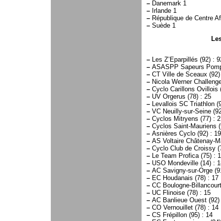
–
Danemark 1
–
Irlande 1
–
République de Centre Af
–
Suède 1
Les
–
Les Z’Eparpillés (92) : 9
–
ASASPP Sapeurs Pompie
–
CT Ville de Sceaux (92) 
–
Nicola Werner Challenge 
–
Cyclo Carillons Ovillois 
–
UV Orgerus (78) : 25
–
Levallois SC Triathlon (9
–
VC Neuilly-sur-Seine (92
–
Cyclos Mitryens (77) : 2
–
Cyclos Saint-Mauriens (
–
Asnières Cyclo (92) : 19
–
AS Voltaire Châtenay-Ma
–
Cyclo Club de Croissy (7
–
Le Team Profica (75) : 
–
USO Mondeville (14) : 1
–
AC Savigny-sur-Orge (91
–
EC Houdanais (78) : 17
–
CC Boulogne-Billancourt 
–
UC Flinoise (78) : 15
–
AC Banlieue Ouest (92) 
–
CO Vernouillet (78) : 14
–
CS Frépillon (95) : 14