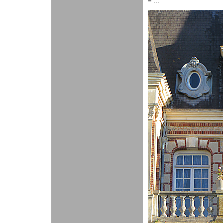
–
...