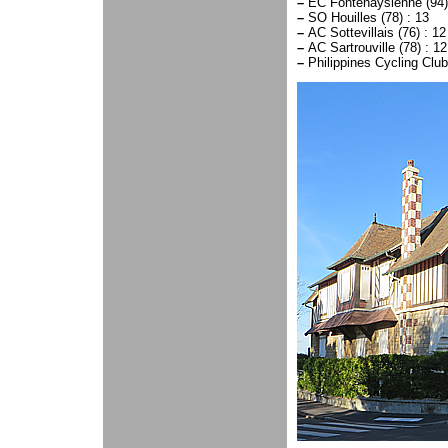
–
EC Fontenaysienne (94)
–
SO Houilles (78) : 13
–
AC Sottevillais (76) : 12
–
AC Sartrouville (78) : 12
–
Philippines Cycling Club