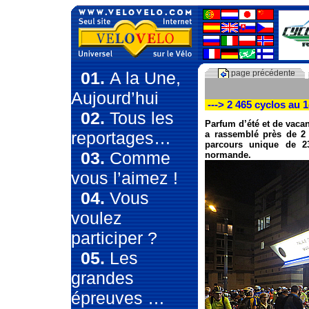
01.
A la Une,
page précédente
Aujourd’hui
---> 2 465 cyclos au 
02.
Tous les
Parfum d’été et de vaca
reportages…
a rassemblé près de 2 
parcours unique de 23
03.
Comme
normande.
vous l’aimez !
04.
Vous
voulez
participer ?
05.
Les
grandes
épreuves …