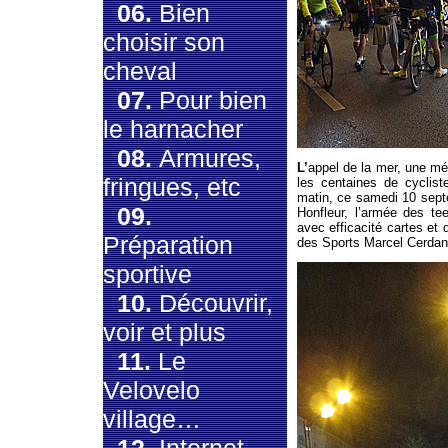
06.
Bien
choisir son
cheval
07.
Pour bien
le harnacher
08.
Armures,
L’
appel de la mer, une m
fringues, etc
les centaines de cyclist
matin, ce samedi 10 septe
09.
Honfleur, l’armée des tee
avec efficacité cartes et
Préparation
des Sports Marcel Cerdan 
sportive
10.
Découvrir,
voir et plus
11.
Le
Velovelo
village…