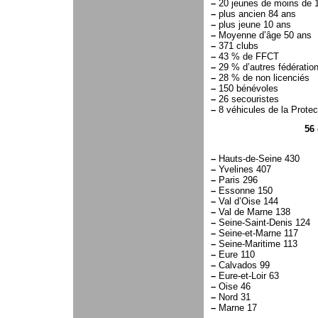
–
20 jeunes de moins de 
–
plus ancien 84 ans
–
plus jeune 10 ans
–
Moyenne d’âge 50 ans
–
371 clubs
–
43 % de FFCT
–
29 % d’autres fédératio
–
28 % de non licenciés
–
150 bénévoles
–
26 secouristes
–
8 véhicules de la Protect
56
–
Hauts-de-Seine 430
–
Yvelines 407
–
Paris 296
–
Essonne 150
–
Val d’Oise 144
–
Val de Marne 138
–
Seine-Saint-Denis 124
–
Seine-et-Marne 117
–
Seine-Maritime 113
–
Eure 110
–
Calvados 99
–
Eure-et-Loir 63
–
Oise 46
–
Nord 31
–
Marne 17