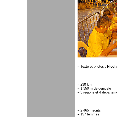
–
Texte et photos :
Nicol
–
230 km
–
1 350 m de dénivelé
–
3 régions et 4 départem
–
2 465 inscrits
–
157 femmes