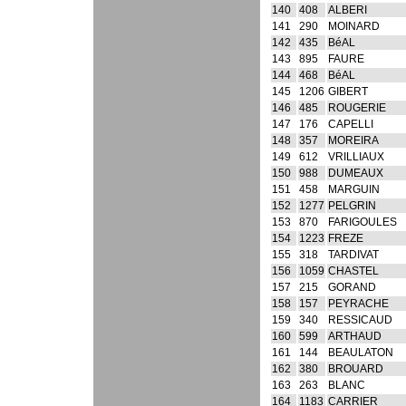
140
408
ALBERI
141
290
MOINARD
142
435
BéAL
143
895
FAURE
144
468
BéAL
145
1206
GIBERT
146
485
ROUGERIE
147
176
CAPELLI
148
357
MOREIRA
149
612
VRILLIAUX
150
988
DUMEAUX
151
458
MARGUIN
152
1277
PELGRIN
153
870
FARIGOULES
154
1223
FREZE
155
318
TARDIVAT
156
1059
CHASTEL
157
215
GORAND
158
157
PEYRACHE
159
340
RESSICAUD
160
599
ARTHAUD
161
144
BEAULATON
162
380
BROUARD
163
263
BLANC
164
1183
CARRIER