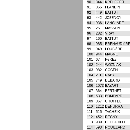
90
344
KRELEGER
91
365
FLANDIN
92
449
BATTUT
93
442
JOZENCY
94
936
LANGLADE
95
25
MASSON
96
282
VRAY
97
160
BATTUT
98
985
BRENAUDIèR
99
949
LOUBIèRE
100
944
MAGNE
101
67
PéREZ
102
244
WOZNIAK
103
982
COGEN
104
211
RABY
105
749
DEBARD
106
1073
BAYART
107
364
BERTHET
108
533
BOMPARD
109
367
CHOFFEL
110
1212
DENURRA
111
515
TACHEIX
112
452
REGNY
113
939
DOLLADILLE
114
593
ROUILLARD