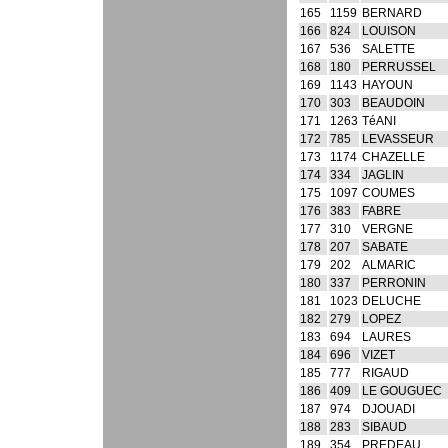
165
1159
BERNARD
166
824
LOUISON
167
536
SALETTE
168
180
PERRUSSEL
169
1143
HAYOUN
170
303
BEAUDOIN
171
1263
TéANI
172
785
LEVASSEUR
173
1174
CHAZELLE
174
334
JAGLIN
175
1097
COUMES
176
383
FABRE
177
310
VERGNE
178
207
SABATE
179
202
ALMARIC
180
337
PERRONIN
181
1023
DELUCHE
182
279
LOPEZ
183
694
LAURES
184
696
VIZET
185
777
RIGAUD
186
409
LE GOUGUEC
187
974
DJOUADI
188
283
SIBAUD
189
354
PREDEAU