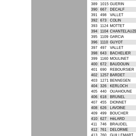
389
1015
GUERIN
390
667
DECALF
391
498
VALLET
392
673
COLIN
393
1124
MOTTET
394
1104
CHANTELAUZ
395
1109
GARCIA
396
1110
GUYOT
397
497
VALLET
398
643
BACHELIER
399
1160
MOULINET
400
672
BAUDOUIN
401
690
REBOURSIER
402
1257
BARDET
403
1271
BENNEGEN
404
326
KERLOCH
405
440
OUAHIOUNE
406
618
BRUNEL
407
455
DIONNET
408
626
LAVOINE
409
499
BOUCHER
410
627
HéLARD
411
746
BRAUDEL
412
761
DELORME
413
760
GUILLEMART