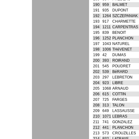
190
959
BALMET
191
935
DUPONT
192
1264
SZCZEPANIAK
193
917
CHARMETTE
194
1211
CARPENTRAS
195
839
BENOIT
196
1252
PLANCHON
197
1043
NATUREL
198
1006
THéVENET
199
42
DUMAS
200
393
ROIRAND
201
545
POUDRET
202
539
BéRARD
203
297
LEBRETON
204
923
LIBRE
205
1068
ARNAUD
206
615
COTTIN
207
725
FARGES
208
313
TALON
209
649
LASSAUSSE
210
1071
LEBRAS
211
741
GONZALEZ
212
441
PLANCHON
213
573
CROUZILLES
214
932
LATRAYE