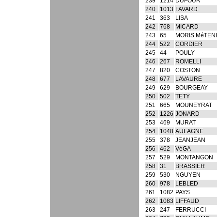
239
1214
DUFOUR
240
1013
FAVARD
241
363
LISA
242
768
MICARD
243
65
MORIS MéTEN
244
522
CORDIER
245
44
POULY
246
267
ROMELLI
247
820
COSTON
248
677
LAVAURE
249
629
BOURGEAY
250
502
TETY
251
665
MOUNEYRAT
252
1226
JONARD
253
469
MURAT
254
1048
AULAGNE
255
378
JEANJEAN
256
462
VéGA
257
529
MONTANGON
258
31
BRASSIER
259
530
NGUYEN
260
978
LEBLED
261
1082
PAYS
262
1083
LIFFAUD
263
247
FERRUCCI