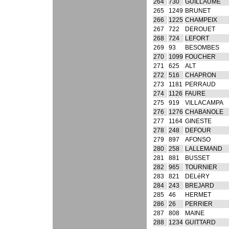
264
730
GUILLAUME
265
1249
BRUNET
266
1225
CHAMPEIX
267
722
DEROUET
268
724
LEFORT
269
93
BESOMBES
270
1099
FOUCHER
271
625
ALT
272
516
CHAPRON
273
1181
PERRAUD
274
1126
FAURE
275
919
VILLACAMPA
276
1276
CHABANOLE
277
1164
GINESTE
278
248
DEFOUR
279
897
AFONSO
280
258
LALLEMAND
281
881
BUSSET
282
965
TOURNIER
283
821
DELéRY
284
243
BREJARD
285
46
HERMET
286
26
PERRIER
287
808
MAINE
288
1234
GUITTARD