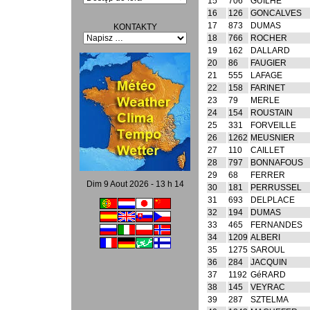
15
706
GUILHE
16
126
GONCALVES
17
873
DUMAS
KONTAKTY
18
766
ROCHER
19
162
DALLARD
20
86
FAUGIER
21
555
LAFAGE
22
158
FARINET
23
79
MERLE
24
154
ROUSTAIN
25
331
FORVEILLE
26
1262
MEUSNIER
27
110
CAILLET
28
797
BONNAFOUS
29
68
FERRER
Dim 9 Aout 2026 - 13 h 14
30
181
PERRUSSEL
31
693
DELPLACE
32
194
DUMAS
33
465
FERNANDES
34
1209
ALBERI
35
1275
SAROUL
36
284
JACQUIN
37
1192
GéRARD
38
145
VEYRAC
39
287
SZTELMA