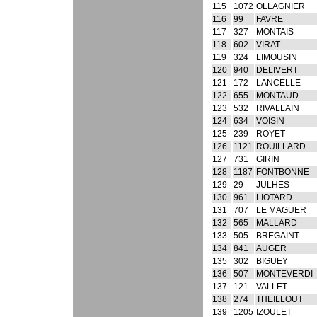
115
1072
OLLAGNIER
116
99
FAVRE
117
327
MONTAIS
118
602
VIRAT
119
324
LIMOUSIN
120
940
DELIVERT
121
172
LANCELLE
122
655
MONTAUD
123
532
RIVALLAIN
124
634
VOISIN
125
239
ROYET
126
1121
ROUILLARD
127
731
GIRIN
128
1187
FONTBONNE
129
29
JULHES
130
961
LIOTARD
131
707
LE MAGUER
132
565
MALLARD
133
505
BREGAINT
134
841
AUGER
135
302
BIGUEY
136
507
MONTEVERDI
137
121
VALLET
138
274
THEILLOUT
139
1205
IZOULET