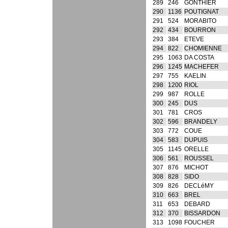
289
246
GONTHIER
290
1136
POUTIGNAT
291
524
MORABITO
292
434
BOURRON
293
384
ETEVE
294
822
CHOMIENNE
295
1063
DA COSTA
296
1245
MACHEFER
297
755
KAELIN
298
1200
RIOL
299
987
ROLLE
300
245
DUS
301
781
CROS
302
596
BRANDELY
303
772
COUE
304
583
DUPUIS
305
1145
ORELLE
306
561
ROUSSEL
307
876
MICHOT
308
828
SIDO
309
826
DECLéMY
310
663
BREL
311
653
DEBARD
312
370
BISSARDON
313
1098
FOUCHER