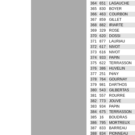
364
651
LAGAUCHE
365
830
BOYER
366
463
COURBON
367
859
GILLET
368
882
IRIARTE
369
329
ROSE
370
620
DOSSI
371
877
LAURIAU
372
617
NIVOT
373
616
NIVOT
374
933
PAPIN
375
622
TERRASSON
376
386
HUVELIN
377
251
PéNY
378
764
GOURNAY
379
981
DARTHOS
380
543
GILBERTAS
381
557
ROURRE
382
773
JOUVE
383
934
PAPIN
384
675
TERRASSON
385
16
BOUDRAS
386
795
MORTREUX
387
833
BARREAU
388
834
PIONNEAU