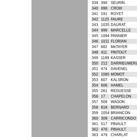
339
390
SEURIN
340
698
CROIX
341
191
ROYET
342
1125
FAURE
343
1035
DAURAT
344
999
MARCELLE
345
1094
PANNIER
346
1011
FLORIAN
347
682
MéTAYER
348
411
PINTOUT
349
1199
KASSER
350
212
DARRIEUMER
351
474
DAVENEL
352
1085
MOMOT
353
607
KALSRON
354
606
HAMEL
355
261
REGUESSE
356
17
CHAPELON
357
509
WAGON
358
818
BERNARD
359
1054
BRIANCON
360
309
CARRICONDO
361
517
PINAULT
362
476
PINAULT
363
479
CHARLAT