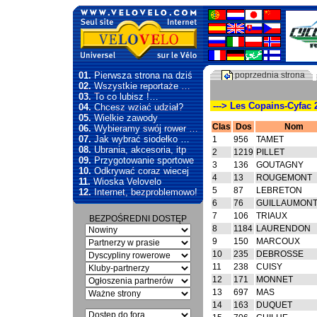
01.
Pierwsza strona na dziś
poprzednia strona
02.
Wszystkie reportaże …
03.
To co lubisz !…
---> Les Copains-Cyfac 2
04.
Chcesz wziać udział?
05.
Wielkie zawody
Clas
Dos
Nom
06.
Wybieramy swój rower …
07.
Jak wybrać siodełko …
1
956
TAMET
08.
Ubrania, akcesoria, itp
2
1219
PILLET
09.
Przygotowanie sportowe
3
136
GOUTAGNY
10.
Odkrywać coraz wiecej
4
13
ROUGEMONT
11.
Wioska Velovelo
5
87
LEBRETON
12.
Internet, bezproblemowo!
6
76
GUILLAUMON
7
106
TRIAUX
BEZPOŚREDNI DOSTĘP
8
1184
LAURENDON
9
150
MARCOUX
10
235
DEBROSSE
11
238
CUISY
12
171
MONNET
13
697
MAS
14
163
DUQUET