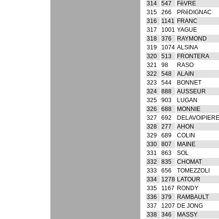
314
547
FèVRE
315
266
PRéDIGNAC
316
1141
FRANC
317
1001
YAGUE
318
376
RAYMOND
319
1074
ALSINA
320
513
FRONTERA
321
98
RASO
322
548
ALAIN
323
544
BONNET
324
888
AUSSEUR
325
903
LUGAN
326
688
MONNIE
327
692
DELAVOIPIER
328
277
AHON
329
689
COLIN
330
807
MAINE
331
863
SOL
332
835
CHOMAT
333
656
TOMEZZOLI
334
1278
LATOUR
335
1167
RONDY
336
379
RAMBAULT
337
1207
DE JONG
338
346
MASSY