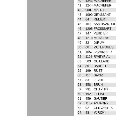
40
1243
MACHEFER
41
1244
MACHEFER
42
900
MALRIC
43
1090
GEYSSANT
44
64
RELIER
45
107
SANTIA ANDR
46
1208
FROISSART
47
147
VERDIER
48
1218
MUSKENS
49
32
JéRUM
50
66
VALIERGUES
51
1057
FAIZANDIER
52
1108
FAVEYRIAL
53
503
GUILLARD
54
80
BARDET
55
199
RUET
56
116
SAINZ
57
831
LEVITE
58
358
BRUN
59
291
CHAPUIS
60
192
FILLIAT
61
459
GAUTIER
62
1152
ANJARRY
63
92
CERVANTES
64
48
VéRON