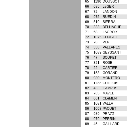
65
1196
DOUSSOT
66
685
LéGER
67
72
LANDON
68
975
RUEDIN
69
519
SIERRA
70
333
BELHACHE
71
58
LACROIX
72
1075
GOUGET
73
78
PLé
74
338
PALLARES
75
1089
GEYSSANT
76
47
SOUPET
77
321
ROSE
78
22
CARTIER
79
153
GORAND
80
980
MONTERO
81
1122
GUILLOIS
82
43
CAMPUS
83
765
MAVEL
84
661
CLéMENT
85
1081
VALLA
86
1058
PAQUET
87
989
PRIVAT
88
979
PERRIN
89
45
GAILLARD