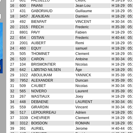
15
601
PALUELLO
Cedric
H 18-29
05:
16
600
PAIANI
Jean Lou
H 18-29
05:
17
431
GABORIAUD
Guillaume
H 18-29
05:
18
3457
JEANJEAN
Damien
H 18-29
05:
19
492
BIENFAIT
VINCENT
H 30-34
05:
20
2315
FRECH
Frederic
H 35-39
05:
21
8801
PAVY
Fabien
H 18-29
05:
22
654
OSTIAN
Frederic
H 40-44
05:
23
2001
AUBERT
Remi
H 18-29
05:
24
460
EQUY
samuel
H 18-29
05:
25
505
THOMINET
Clement
H 18-29
05:
26
520
CARON
Antoine
H 30-34
05:
27
104
BRISMONTIER
Nicolas
H 18-29
05:
28
642
LJØSTAD NILSEN
Åge
H 18-29
05:
29
1022
ABOULIKAM
YANNICK
H 35-39
05:
30
7952
ALEXANDER
Duncan
H 35-39
05:
31
509
CAUBET
Nicolas
H 30-34
05:
32
565
NOVERO
Laurent
H 35-39
05:
33
267
WASTIAUX
Joey
H 18-29
05:
34
448
DEBAENE
LAURENT
H 30-34
05:
35
559
GIRARDIN
Vincent
H 30-34
05:
36
517
LEPOURREAU
Adrien
H 18-29
05:
37
3339
CHEVRIER
Clement
H 18-29
05:
38
3312
BOISDON
ROMAIN
H 18-29
05:
39
391
AURIEL
Jerome
H 40-44
05: