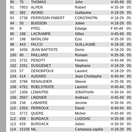
90
75
THOMAS
John
H 45-49
05:
91
7953
ALPEN
Robert
H 35-39
05:
92
392
AVOND
Guillaume
H 18-29
05:
93
2738
PERRISSIN FABERT
CONSTANTIN
H 18-29
05:
94
50
BUISSON
Julien
H 18-29
05:
95
8
PITEL
Edwige
F 45-49
05:
96
199
LACRAMPE
Gilles
H 45-49
05:
97
198
MATALONI
Ezio
H 35-39
05:
98
443
FALCO
GUILLAUME
H 18-29
05:
99
3456
JEAN BAPTISTE
Denis
H 18-29
05:
100
90
PAILLARD
Romain
H 35-39
05:
101
3731
PENOTY
Frederic
H 45-49
05:
102
2261
DUGUENET
Stephane
H 18-29
05:
103
57
DENONFOUX
Laurent
H 18-29
05:
104
414
AUDARD
Jean-Christophe
H 40-44
05:
105
3786
RENAUDIER
Steeve
H 35-39
05:
106
4761
ROELSTRATE
Laurent
H 40-44
05:
107
1306
LEMAITRE
JONATHAN
H 30-34
05:
108
3567
LINDNER
Andreas
H 45-49
05:
109
158
LABARRE
Jerome
H 30-34
05:
110
2353
PERROUX
David
H 40-44
05:
111
3772
QUERE
Michel
H 45-49
05:
112
439
BURDACK
LUDOVIC
H 35-39
05:
113
429
BURDACK
Julien
H 30-34
05:
114
15156
NIL
Camarasa capilla
H 18-29
05: