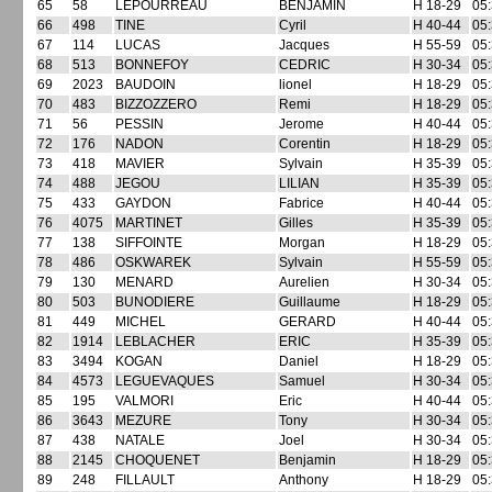
65
58
LEPOURREAU
BENJAMIN
H 18-29
05:
66
498
TINE
Cyril
H 40-44
05:
67
114
LUCAS
Jacques
H 55-59
05:
68
513
BONNEFOY
CEDRIC
H 30-34
05:
69
2023
BAUDOIN
lionel
H 18-29
05:
70
483
BIZZOZZERO
Remi
H 18-29
05:
71
56
PESSIN
Jerome
H 40-44
05:
72
176
NADON
Corentin
H 18-29
05:
73
418
MAVIER
Sylvain
H 35-39
05:
74
488
JEGOU
LILIAN
H 35-39
05:
75
433
GAYDON
Fabrice
H 40-44
05:
76
4075
MARTINET
Gilles
H 35-39
05:
77
138
SIFFOINTE
Morgan
H 18-29
05:
78
486
OSKWAREK
Sylvain
H 55-59
05:
79
130
MENARD
Aurelien
H 30-34
05:
80
503
BUNODIERE
Guillaume
H 18-29
05:
81
449
MICHEL
GERARD
H 40-44
05:
82
1914
LEBLACHER
ERIC
H 35-39
05:
83
3494
KOGAN
Daniel
H 18-29
05:
84
4573
LEGUEVAQUES
Samuel
H 30-34
05:
85
195
VALMORI
Eric
H 40-44
05:
86
3643
MEZURE
Tony
H 30-34
05:
87
438
NATALE
Joel
H 30-34
05:
88
2145
CHOQUENET
Benjamin
H 18-29
05:
89
248
FILLAULT
Anthony
H 18-29
05: