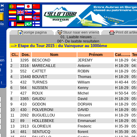
vorige pagina
Stuur naar een vriend
Print dit artik
01. Laatste nieuws …
06*- De laatste resultaten
---> Etape du Tour 2015 : du Vainqueur au 1000ème
…
Cl...
Dos.
Nom
Prénom
Cat……..
Te
s …
den
1
3295
BESCOND
JEREMY
H 18-29
04:
 +
2
3316
MARECAILLE
Antonin
H 18-29
04:
g
3
552
CATTET
ROBIN
H 18-29
05:
 …
4
15440
BOUVET
Thomas
H 18-29
05:
5
432
TURNES
William
H 40-44
05:
k !…
6
564
NIJSSEN
Kenny
H 18-29
05:
7
427
ROUX
Michel
H 50-54
05:
8
3365
GAUDU
David
H 18-29
05:
9
410
GODON
DORIAN
H 18-29
05:
10
430
POLVERONI
DAVID
H 18-29
05:
11
2092
BUGUELLOU
Vincent
H 18-29
05:
12
89
HOLLEBEKE
Emmanuel
H 18-29
05:
13
1913
GLORIEUX
Frederic
H 35-39
05:
14
481
SENTUCQ
florent
H 35-39
05: