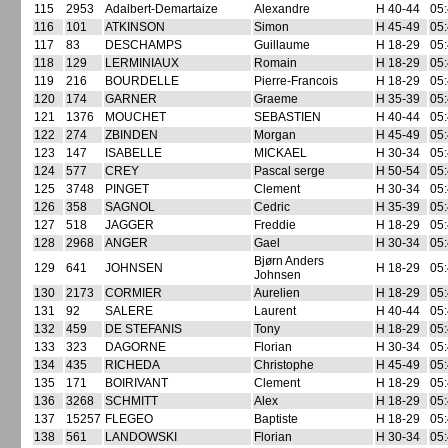
115
2953
Adalbert-Demartaize
Alexandre
H 40-44
05:
116
101
ATKINSON
Simon
H 45-49
05:
117
83
DESCHAMPS
Guillaume
H 18-29
05:
118
129
LERMINIAUX
Romain
H 18-29
05:
119
216
BOURDELLE
Pierre-Francois
H 18-29
05:
120
174
GARNER
Graeme
H 35-39
05:
121
1376
MOUCHET
SEBASTIEN
H 40-44
05:
122
274
ZBINDEN
Morgan
H 45-49
05:
123
147
ISABELLE
MICKAEL
H 30-34
05:
124
577
CREY
Pascal serge
H 50-54
05:
125
3748
PINGET
Clement
H 30-34
05:
126
358
SAGNOL
Cedric
H 35-39
05:
127
518
JAGGER
Freddie
H 18-29
05:
128
2968
ANGER
Gael
H 30-34
05:
Bjørn Anders
129
641
JOHNSEN
H 18-29
05:
Johnsen
130
2173
CORMIER
Aurelien
H 18-29
05:
131
92
SALERE
Laurent
H 40-44
05:
132
459
DE STEFANIS
Tony
H 18-29
05:
133
323
DAGORNE
Florian
H 30-34
05:
134
435
RICHEDA
Christophe
H 45-49
05:
135
171
BOIRIVANT
Clement
H 18-29
05:
136
3268
SCHMITT
Alex
H 18-29
05:
137
15257
FLEGEO
Baptiste
H 18-29
05:
138
561
LANDOWSKI
Florian
H 30-34
05: