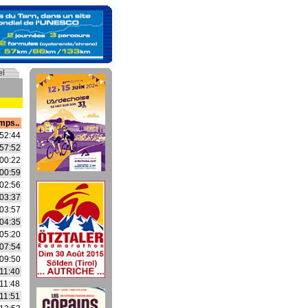
el
mps..
52:44
57:52
00:22
00:59
02:56
03:37
03:57
04:35
05:20
07:54
09:50
11:40
11:48
11:51