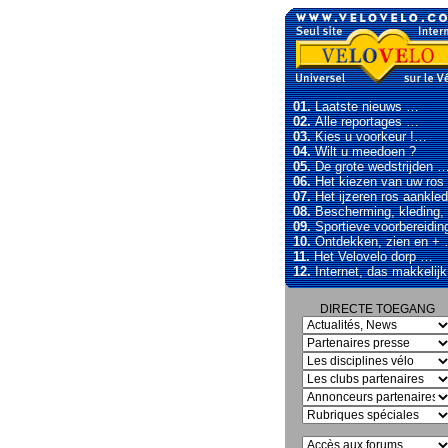
01.
Laatste nieuws …
02.
Alle reportages …
03.
Kies u voorkeur !…
04.
Wilt u meedoen ?
05.
De grote wedstrijden 
06.
Het kiezen van uw ro
07.
Het ijzeren ros aankle
08.
Bescherming, kleding,
09.
Sportieve voorbereidin
10.
Ontdekken, zien en +
11.
Het Velovelo dorp …
12.
Internet, das makkelij
DIRECTE TOEGANG