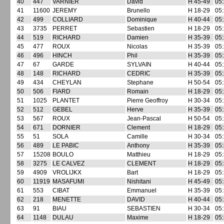
40
447
VARNIER
David
H 45-49
05:
41
11600
JEREMY
Brunello
H 18-29
05:
42
499
COLLIARD
Dominique
H 40-44
05:
43
3735
PERRET
Sebastien
H 18-29
05:
44
519
RICHARD
Damien
H 35-39
05:
45
477
ROUX
Nicolas
H 35-39
05:
46
496
HINCH
Phil
H 35-39
05:
47
67
GARDE
SYLVAIN
H 40-44
05:
48
148
RICHARD
CEDRIC
H 35-39
05:
49
434
CHEYLAN
Stephane
H 50-54
05:
50
506
FIARD
Romain
H 18-29
05:
51
1025
PLANTET
Pierre Geoffroy
H 30-34
05:
52
512
GEBEL
Herve
H 35-39
05:
53
567
ROUX
Jean-Pascal
H 50-54
05:
54
671
DORNIER
Clement
H 18-29
05:
55
51
SOLA
Camille
H 30-34
05:
56
489
LE PABIC
Anthony
H 35-39
05:
57
15208
BOULO
Matthieu
H 18-29
05:
58
3275
LE CALVEZ
CLEMENT
H 18-29
05:
59
4909
VROLIJKX
Bart
H 18-29
05:
60
11919
MASAFUMI
Nishitani
H 45-49
05:
61
553
CIBAT
Emmanuel
H 35-39
05:
62
218
MENETTE
DAVID
H 40-44
05:
63
91
BIAU
SEBASTIEN
H 30-34
05:
64
1148
DULAU
Maxime
H 18-29
05: