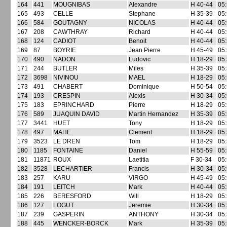
164
441
MOUGNIBAS
Alexandre
H 40-44
05:
165
493
CELLE
Stephane
H 35-39
05:
166
584
GOUTAGNY
NICOLAS
H 40-44
05:
167
208
CAWTHRAY
Richard
H 40-44
05:
168
124
CADIOT
Benoit
H 40-44
05:
169
87
BOYRIE
Jean Pierre
H 45-49
05:
170
490
NADON
Ludovic
H 18-29
05:
171
244
BUTLER
Miles
H 35-39
05:
172
3698
NIVINOU
MAEL
H 18-29
05:
173
491
CHABERT
Dominique
H 50-54
05:
174
193
CRESPIN
Alexis
H 30-34
05:
175
183
EPRINCHARD
Pierre
H 18-29
05:
176
589
JUAQUIN DAVID
Martin Hernandez
H 35-39
05:
177
3441
HUET
Tony
H 18-29
05:
178
497
MAHE
Clement
H 18-29
05:
179
3523
LE DREN
Tom
H 18-29
05:
180
1185
FONTAINE
Daniel
H 55-59
05:
181
11871
ROUX
Laetitia
F 30-34
05:
182
3528
LECHARTIER
Francis
H 30-34
05:
183
257
KARU
VIRGO
H 45-49
05:
184
191
LEITCH
Mark
H 40-44
05:
185
226
BERESFORD
Will
H 18-29
05:
186
127
LOGUT
Jeremie
H 30-34
05:
187
239
GASPERIN
ANTHONY
H 30-34
05:
188
445
WENCKER-BORCK
Mark
H 35-39
05: