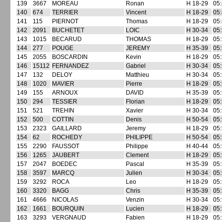
139
3667
MOREAU
Ronan
H 18-29
05:
140
674
TERRIER
Vincent
H 18-29
05:
141
115
PIERNOT
Thomas
H 18-29
05:
142
2091
BUCHETET
LOIC
H 30-34
05:
143
1015
BECARUD
THOMAS
H 18-29
05:
144
277
POUGE
JEREMY
H 35-39
05:
145
2055
BOSCARDIN
Kevin
H 18-29
05:
146
15112
FERNANDEZ
Gabriel
H 30-34
05:
147
132
DELOY
Matthieu
H 30-34
05:
148
1020
MAVIER
Pierre
H 18-29
05:
149
155
ARNOUX
DAVID
H 35-39
05:
150
294
TESSIER
Florian
H 18-29
05:
151
521
TREHIN
Xavier
H 30-34
05:
152
500
COTTIN
Denis
H 50-54
05:
153
2323
GAILLARD
Jeremy
H 18-29
05:
154
62
ROCHEDY
PHILIPPE
H 50-54
05:
155
2290
FAUSSOT
Philippe
H 40-44
05:
156
1265
JAUBERT
Clement
H 18-29
05:
157
2047
BOEDEC
Pascal
H 35-39
05:
158
3597
MARCQ
Julien
H 30-34
05:
159
3292
ROCA
Leo
H 18-29
05:
160
3320
BAGG
Chris
H 35-39
05:
161
4666
NICOLAS
Venzin
H 30-34
05:
162
1661
BOURQUIN
Lucien
H 18-29
05:
163
3293
VERGNAUD
Fabien
H 18-29
05: