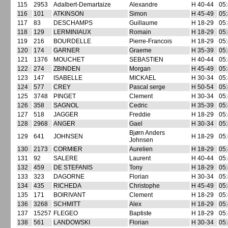
115
2953
Adalbert-Demartaize
Alexandre
H 40-44
05:
116
101
ATKINSON
Simon
H 45-49
05:
117
83
DESCHAMPS
Guillaume
H 18-29
05:
118
129
LERMINIAUX
Romain
H 18-29
05:
119
216
BOURDELLE
Pierre-Francois
H 18-29
05:
120
174
GARNER
Graeme
H 35-39
05:
121
1376
MOUCHET
SEBASTIEN
H 40-44
05:
122
274
ZBINDEN
Morgan
H 45-49
05:
123
147
ISABELLE
MICKAEL
H 30-34
05:
124
577
CREY
Pascal serge
H 50-54
05:
125
3748
PINGET
Clement
H 30-34
05:
126
358
SAGNOL
Cedric
H 35-39
05:
127
518
JAGGER
Freddie
H 18-29
05:
128
2968
ANGER
Gael
H 30-34
05:
Bjørn Anders
129
641
JOHNSEN
H 18-29
05:
Johnsen
130
2173
CORMIER
Aurelien
H 18-29
05:
131
92
SALERE
Laurent
H 40-44
05:
132
459
DE STEFANIS
Tony
H 18-29
05:
133
323
DAGORNE
Florian
H 30-34
05:
134
435
RICHEDA
Christophe
H 45-49
05:
135
171
BOIRIVANT
Clement
H 18-29
05:
136
3268
SCHMITT
Alex
H 18-29
05:
137
15257
FLEGEO
Baptiste
H 18-29
05:
138
561
LANDOWSKI
Florian
H 30-34
05: