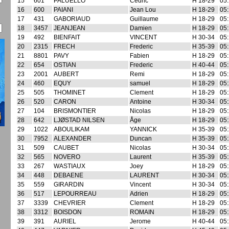
15
601
PALUELLO
Cedric
H 18-29
05:
16
600
PAIANI
Jean Lou
H 18-29
05:
17
431
GABORIAUD
Guillaume
H 18-29
05:
18
3457
JEANJEAN
Damien
H 18-29
05:
19
492
BIENFAIT
VINCENT
H 30-34
05:
20
2315
FRECH
Frederic
H 35-39
05:
21
8801
PAVY
Fabien
H 18-29
05:
22
654
OSTIAN
Frederic
H 40-44
05:
23
2001
AUBERT
Remi
H 18-29
05:
24
460
EQUY
samuel
H 18-29
05:
25
505
THOMINET
Clement
H 18-29
05:
26
520
CARON
Antoine
H 30-34
05:
27
104
BRISMONTIER
Nicolas
H 18-29
05:
28
642
LJØSTAD NILSEN
Åge
H 18-29
05:
29
1022
ABOULIKAM
YANNICK
H 35-39
05:
30
7952
ALEXANDER
Duncan
H 35-39
05:
31
509
CAUBET
Nicolas
H 30-34
05:
32
565
NOVERO
Laurent
H 35-39
05:
33
267
WASTIAUX
Joey
H 18-29
05:
34
448
DEBAENE
LAURENT
H 30-34
05:
35
559
GIRARDIN
Vincent
H 30-34
05:
36
517
LEPOURREAU
Adrien
H 18-29
05:
37
3339
CHEVRIER
Clement
H 18-29
05:
38
3312
BOISDON
ROMAIN
H 18-29
05:
39
391
AURIEL
Jerome
H 40-44
05: