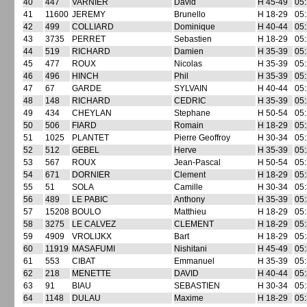
40
447
VARNIER
David
H 45-49
05:
41
11600
JEREMY
Brunello
H 18-29
05:
42
499
COLLIARD
Dominique
H 40-44
05:
43
3735
PERRET
Sebastien
H 18-29
05:
44
519
RICHARD
Damien
H 35-39
05:
45
477
ROUX
Nicolas
H 35-39
05:
46
496
HINCH
Phil
H 35-39
05:
47
67
GARDE
SYLVAIN
H 40-44
05:
48
148
RICHARD
CEDRIC
H 35-39
05:
49
434
CHEYLAN
Stephane
H 50-54
05:
50
506
FIARD
Romain
H 18-29
05:
51
1025
PLANTET
Pierre Geoffroy
H 30-34
05:
52
512
GEBEL
Herve
H 35-39
05:
53
567
ROUX
Jean-Pascal
H 50-54
05:
54
671
DORNIER
Clement
H 18-29
05:
55
51
SOLA
Camille
H 30-34
05:
56
489
LE PABIC
Anthony
H 35-39
05:
57
15208
BOULO
Matthieu
H 18-29
05:
58
3275
LE CALVEZ
CLEMENT
H 18-29
05:
59
4909
VROLIJKX
Bart
H 18-29
05:
60
11919
MASAFUMI
Nishitani
H 45-49
05:
61
553
CIBAT
Emmanuel
H 35-39
05:
62
218
MENETTE
DAVID
H 40-44
05:
63
91
BIAU
SEBASTIEN
H 30-34
05:
64
1148
DULAU
Maxime
H 18-29
05: