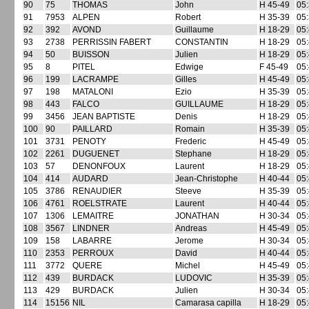
90
75
THOMAS
John
H 45-49
05:
91
7953
ALPEN
Robert
H 35-39
05:
92
392
AVOND
Guillaume
H 18-29
05:
93
2738
PERRISSIN FABERT
CONSTANTIN
H 18-29
05:
94
50
BUISSON
Julien
H 18-29
05:
95
8
PITEL
Edwige
F 45-49
05:
96
199
LACRAMPE
Gilles
H 45-49
05:
97
198
MATALONI
Ezio
H 35-39
05:
98
443
FALCO
GUILLAUME
H 18-29
05:
99
3456
JEAN BAPTISTE
Denis
H 18-29
05:
100
90
PAILLARD
Romain
H 35-39
05:
101
3731
PENOTY
Frederic
H 45-49
05:
102
2261
DUGUENET
Stephane
H 18-29
05:
103
57
DENONFOUX
Laurent
H 18-29
05:
104
414
AUDARD
Jean-Christophe
H 40-44
05:
105
3786
RENAUDIER
Steeve
H 35-39
05:
106
4761
ROELSTRATE
Laurent
H 40-44
05:
107
1306
LEMAITRE
JONATHAN
H 30-34
05:
108
3567
LINDNER
Andreas
H 45-49
05:
109
158
LABARRE
Jerome
H 30-34
05:
110
2353
PERROUX
David
H 40-44
05:
111
3772
QUERE
Michel
H 45-49
05:
112
439
BURDACK
LUDOVIC
H 35-39
05:
113
429
BURDACK
Julien
H 30-34
05:
114
15156
NIL
Camarasa capilla
H 18-29
05: