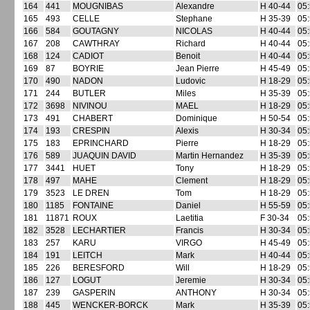
164
441
MOUGNIBAS
Alexandre
H 40-44
05:
165
493
CELLE
Stephane
H 35-39
05:
166
584
GOUTAGNY
NICOLAS
H 40-44
05:
167
208
CAWTHRAY
Richard
H 40-44
05:
168
124
CADIOT
Benoit
H 40-44
05:
169
87
BOYRIE
Jean Pierre
H 45-49
05:
170
490
NADON
Ludovic
H 18-29
05:
171
244
BUTLER
Miles
H 35-39
05:
172
3698
NIVINOU
MAEL
H 18-29
05:
173
491
CHABERT
Dominique
H 50-54
05:
174
193
CRESPIN
Alexis
H 30-34
05:
175
183
EPRINCHARD
Pierre
H 18-29
05:
176
589
JUAQUIN DAVID
Martin Hernandez
H 35-39
05:
177
3441
HUET
Tony
H 18-29
05:
178
497
MAHE
Clement
H 18-29
05:
179
3523
LE DREN
Tom
H 18-29
05:
180
1185
FONTAINE
Daniel
H 55-59
05:
181
11871
ROUX
Laetitia
F 30-34
05:
182
3528
LECHARTIER
Francis
H 30-34
05:
183
257
KARU
VIRGO
H 45-49
05:
184
191
LEITCH
Mark
H 40-44
05:
185
226
BERESFORD
Will
H 18-29
05:
186
127
LOGUT
Jeremie
H 30-34
05:
187
239
GASPERIN
ANTHONY
H 30-34
05:
188
445
WENCKER-BORCK
Mark
H 35-39
05: