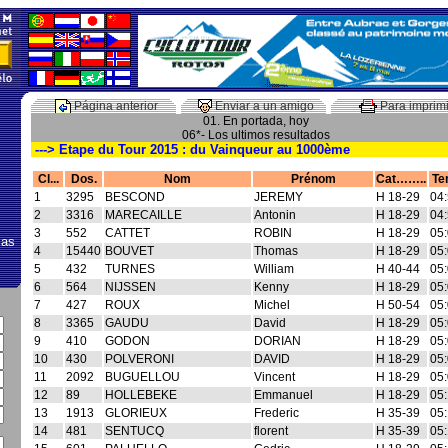
Página anterior
Enviar a un amigo
Para imprimi
…
01. En portada, hoy
06*- Los ultimos resultados
---> Etape du Tour 2015 : du Vainqueur au 1000ème
Cl...
Dos.
Nom
Prénom
Cat……..
Te
1
3295
BESCOND
JEREMY
H 18-29
04:
2
3316
MARECAILLE
Antonin
H 18-29
04:
3
552
CATTET
ROBIN
H 18-29
05:
mas
4
15440
BOUVET
Thomas
H 18-29
05:
5
432
TURNES
William
H 40-44
05:
6
564
NIJSSEN
Kenny
H 18-29
05:
7
427
ROUX
Michel
H 50-54
05:
8
3365
GAUDU
David
H 18-29
05:
9
410
GODON
DORIAN
H 18-29
05:
10
430
POLVERONI
DAVID
H 18-29
05:
11
2092
BUGUELLOU
Vincent
H 18-29
05:
12
89
HOLLEBEKE
Emmanuel
H 18-29
05:
13
1913
GLORIEUX
Frederic
H 35-39
05:
14
481
SENTUCQ
florent
H 35-39
05: