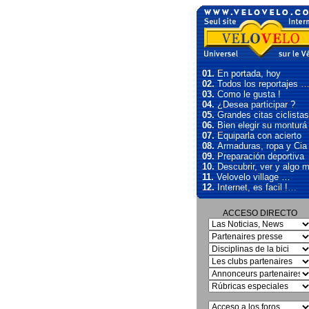
01.
En portada, hoy
02.
Todos los reportajes 
03.
Como le gusta !
04.
¿Desea participar ?
05.
Grandes citas ciclistas
06.
Bien elegir su monturá
07.
Equiparla con acierto
08.
Armaduras, ropa y Cia
09.
Preparación deportiva
10.
Descubrir, ver y algo 
11.
Velovelo village …
12.
Internet, es facil !…
ACCESO DIRECTO