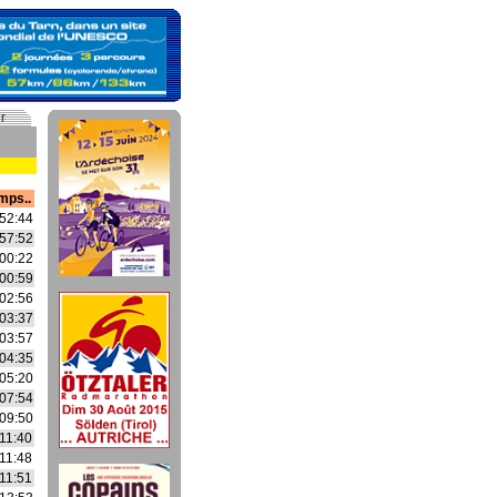
r
mps..
52:44
57:52
00:22
00:59
02:56
03:37
03:57
04:35
05:20
07:54
09:50
11:40
11:48
11:51