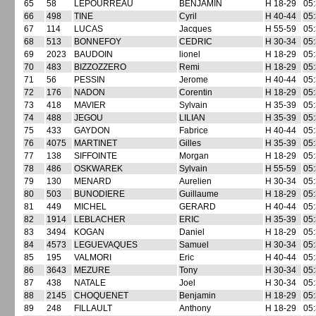
65
58
LEPOURREAU
BENJAMIN
H 18-29
05:
66
498
TINE
Cyril
H 40-44
05:
67
114
LUCAS
Jacques
H 55-59
05:
68
513
BONNEFOY
CEDRIC
H 30-34
05:
69
2023
BAUDOIN
lionel
H 18-29
05:
70
483
BIZZOZZERO
Remi
H 18-29
05:
71
56
PESSIN
Jerome
H 40-44
05:
72
176
NADON
Corentin
H 18-29
05:
73
418
MAVIER
Sylvain
H 35-39
05:
74
488
JEGOU
LILIAN
H 35-39
05:
75
433
GAYDON
Fabrice
H 40-44
05:
76
4075
MARTINET
Gilles
H 35-39
05:
77
138
SIFFOINTE
Morgan
H 18-29
05:
78
486
OSKWAREK
Sylvain
H 55-59
05:
79
130
MENARD
Aurelien
H 30-34
05:
80
503
BUNODIERE
Guillaume
H 18-29
05:
81
449
MICHEL
GERARD
H 40-44
05:
82
1914
LEBLACHER
ERIC
H 35-39
05:
83
3494
KOGAN
Daniel
H 18-29
05:
84
4573
LEGUEVAQUES
Samuel
H 30-34
05:
85
195
VALMORI
Eric
H 40-44
05:
86
3643
MEZURE
Tony
H 30-34
05:
87
438
NATALE
Joel
H 30-34
05:
88
2145
CHOQUENET
Benjamin
H 18-29
05:
89
248
FILLAULT
Anthony
H 18-29
05: