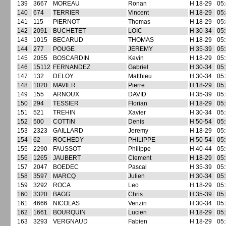
139
3667
MOREAU
Ronan
H 18-29
05:
140
674
TERRIER
Vincent
H 18-29
05:
141
115
PIERNOT
Thomas
H 18-29
05:
142
2091
BUCHETET
LOIC
H 30-34
05:
143
1015
BECARUD
THOMAS
H 18-29
05:
144
277
POUGE
JEREMY
H 35-39
05:
145
2055
BOSCARDIN
Kevin
H 18-29
05:
146
15112
FERNANDEZ
Gabriel
H 30-34
05:
147
132
DELOY
Matthieu
H 30-34
05:
148
1020
MAVIER
Pierre
H 18-29
05:
149
155
ARNOUX
DAVID
H 35-39
05:
150
294
TESSIER
Florian
H 18-29
05:
151
521
TREHIN
Xavier
H 30-34
05:
152
500
COTTIN
Denis
H 50-54
05:
153
2323
GAILLARD
Jeremy
H 18-29
05:
154
62
ROCHEDY
PHILIPPE
H 50-54
05:
155
2290
FAUSSOT
Philippe
H 40-44
05:
156
1265
JAUBERT
Clement
H 18-29
05:
157
2047
BOEDEC
Pascal
H 35-39
05:
158
3597
MARCQ
Julien
H 30-34
05:
159
3292
ROCA
Leo
H 18-29
05:
160
3320
BAGG
Chris
H 35-39
05:
161
4666
NICOLAS
Venzin
H 30-34
05:
162
1661
BOURQUIN
Lucien
H 18-29
05:
163
3293
VERGNAUD
Fabien
H 18-29
05: