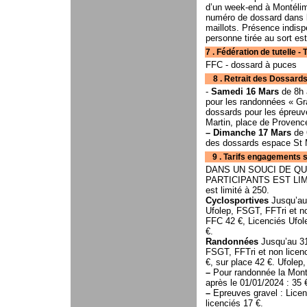
d’un week-end à Montélima
numéro de dossard dans l’
maillots. Présence indispen
personne tirée au sort es
7 . Fédération de tutelle - Typ
FFC - dossard à puces
8 . Retrait des Dossards - Lieu 
-
Samedi 16 Mars
de 8h à
pour les randonnées « Grav
dossards pour les épreu
Martin, place de Provenc
–
Dimanche 17 Mars
de 
des dossards espace St M
9 . Tarifs engagements s
DANS UN SOUCI DE QU
PARTICIPANTS EST LIMITE
est limité à 250.
Cyclosportives
Jusqu’au 
Ufolep, FSGT, FFTri et no
FFC 42 €, Licenciés Ufole
€.
Randonnées
Jusqu’au 31
FSGT, FFTri et non licen
€, sur place 42 €. Ufolep
–
Pour randonnée la Monti
après le 01/01/2024 : 35 
–
Epreuves gravel : Lice
licenciés 17 €.