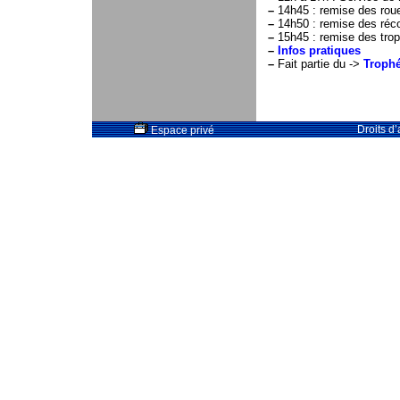
–
14h45 : remise des rou
–
14h50 : remise des ré
–
15h45 : remise des trop
–
Infos pratiques
–
Fait partie du ->
Trophé
Droits d
Espace privé