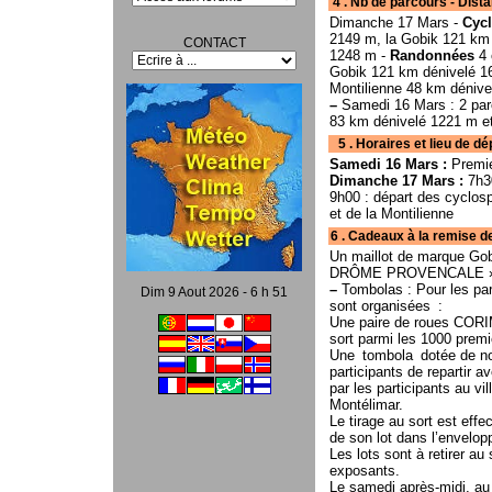
4 . Nb de parcours - Dista
Dimanche 17 Mars -
Cycl
2149 m, la Gobik 121 km
CONTACT
1248 m -
Randonnées
4 
Gobik 121 km dénivelé 1
Montilienne 48 km dénive
–
Samedi 16 Mars : 2 parc
83 km dénivelé 1221 m et
5 . Horaires et lieu de départ
Samedi 16 Mars :
Premie
Dimanche 17 Mars :
7h30
9h00 : départ des cyclosp
et de la Montilienne
6 . Cadeaux à la remise de
Un maillot de marque Gob
DRÔME PROVENCALE », u
–
Tombolas : Pour les pa
Dim 9 Aout 2026 - 6 h 51
sont organisées :
Une paire de roues CORIM
sort parmi les 1000 premie
Une tombola dotée de nom
participants de repartir 
par les participants au v
Montélimar.
Le tirage au sort est eff
de son lot dans l’envelop
Les lots sont à retirer au
exposants.
Le samedi après-midi, au 