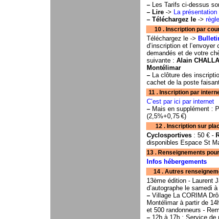
–
Les Tarifs ci-dessus s
–
Lire
->
La présentation
–
Téléchargez le
->
règl
10 . Inscription par courrier . . . 
Téléchargez le ->
Bulleti
d’inscription et l’envoy
demandés et de votre chè
suivante :
Alain CHALLA
Montélimar
–
La clôture des inscripti
cachet de la poste faisant
11 . Inscription par intern
C’est par ici par internet
–
Mais en supplément : Pla
(2,5%+0,75 €)
12 . Inscription sur place . . . . . 
Cyclosportives
: 50 € -
disponibles Espace St Ma
13 . Renseignements pour hébergemen
Infos hébergements
14 . Autres renseignements . . . . .
13ème édition - Laurent Ja
d’autographe le samedi à
–
Village La CORIMA Drôm
Montélimar à partir de 14
et 500 randonneurs - Rem
–
12h à 17h : Service de r