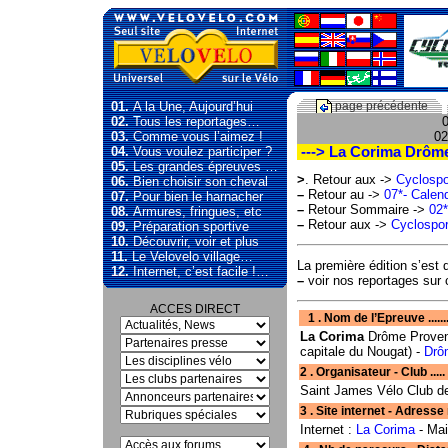
01.
A la Une, Aujourd’hui
page précédente
02.
Tous les reportages…
0
03.
Comme vous l’aimez !
02
04.
Vous voulez participer ?
---> La Corima Drôme
05.
Les grandes épreuves …
>
. Retour aux ->
Cyclospo
06.
Bien choisir son cheval
–
Retour au ->
07*- Calend
07.
Pour bien le harnacher
–
Retour Sommaire ->
02*
08.
Armures, fringues, etc
–
Retour aux ->
Cyclospor
09.
Préparation sportive
10.
Découvrir, voir et plus
11.
Le Velovelo village…
La première édition s’est
12.
Internet, c’est facile !…
–
voir nos reportages sur c
ACCES DIRECT
1 . Nom de l’Epreuve ........
La Corima
Drôme Proven
capitale du Nougat) -
Drô
2 . Organisateur - Club ..... 
Saint James Vélo Club de
3 . Site internet - Adresse mail . . . .
Internet :
La Corima
- Mai