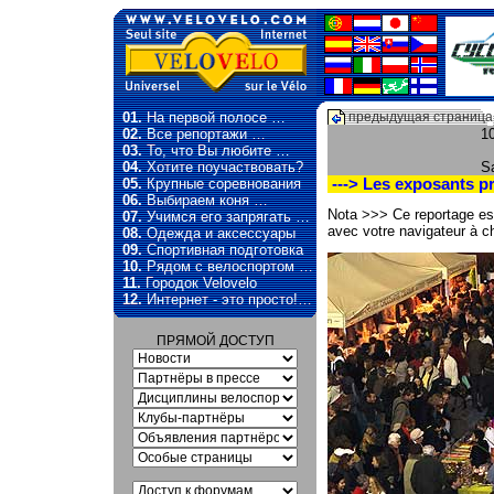
01.
На первой полосе …
предыдущая страница
02.
Все репортажи …
1
03.
То, что Вы любите …
04.
Хотите поучаствовать?
Sa
05.
Крупные соревнования
---> Les exposants p
06.
Выбираем коня …
Nota >>> Ce reportage est 
07.
Учимся его запрягать …
avec votre navigateur à ch
08.
Одежда и аксессуары
09.
Спортивная подготовка
10.
Рядом с велоспортом …
11.
Городок Velovelo
12.
Интернет - это просто!…
ПРЯМОЙ ДОСТУП