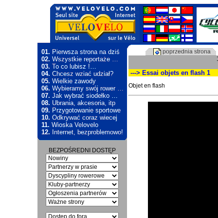
01.
Pierwsza strona na dziś
poprzednia strona
02.
Wszystkie reportaże …
03.
To co lubisz !…
---> Essai objets en flash 1
04.
Chcesz wziać udział?
05.
Wielkie zawody
Objet en flash
06.
Wybieramy swój rower …
07.
Jak wybrać siodełko …
08.
Ubrania, akcesoria, itp
Video
09.
Przygotowanie sportowe
Player
10.
Odkrywać coraz wiecej
11.
Wioska Velovelo
12.
Internet, bezproblemowo!
BEZPOŚREDNI DOSTĘP