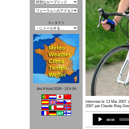
コンタクト
Jeu 6 Aout 2026 - 15 h 04
Interview le 13 Mai 2007 d
2007 par Claude Roig Gren
Current
00:00
time