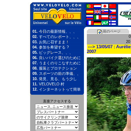
01.
今日の最新情報、、、
前のページ
02.
すべてのレポート、、、
2
03.
お気に召すまま！
---> 13/05/07 : Aurél
04.
参加を希望する ?
2007
05.
ビッグレース、、、
06.
良いバイク選びのために
07.
うまくのりこなすために
08.
服装とプロテクション
09.
スポーツの前の準備、、
10.
発見、見る、もう少し
11.
VELOVELO 村
12.
インターネットって簡単
直接アクセスする