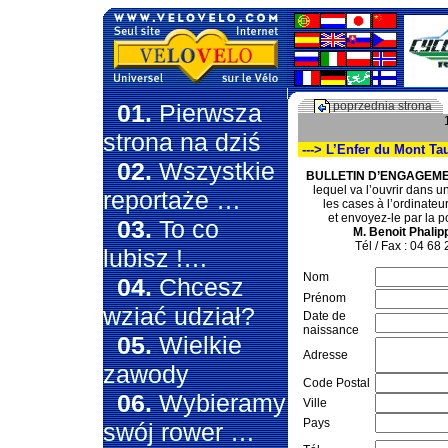
01.
Pierwsza
poprzednia strona
strona na dziś
---> L’Enfer du Mont Tau
02.
Wszystkie
BULLETIN D’ENGAGEME
lequel va l’ouvrir dans u
reportaże …
les cases à l’ordinateu
et envoyez-le par la 
03.
To co
M. Benoit Phalip
Tél / Fax : 04 68 
lubisz !…
Nom
04.
Chcesz
Prénom
wziać udział?
Date de
naissance
05.
Wielkie
Adresse
zawody
Code Postal
06.
Wybieramy
Ville
Pays
swój rower …