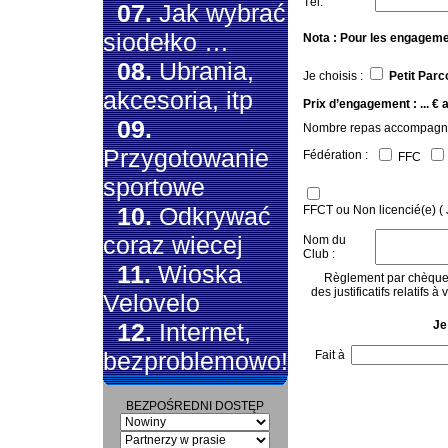
Tél.
07.
Jak wybrać
siodełko …
Nota : Pour les engagements
08.
Ubrania,
Je choisis :
Petit Par
akcesoria, itp
Prix d’engagement : ... €
09.
Nombre repas accompagn
Przygotowanie
Fédération :
FFC
sportowe
10.
Odkrywać
FFCT ou Non licencié(e) ( 
coraz wiecej
Nom du
Club :
11.
Wioska
Règlement par chèque 
des justificatifs relatifs 
Velovelo
12.
Internet,
Je
bezproblemowo!
Fait à
BEZPOŚREDNI DOSTĘP