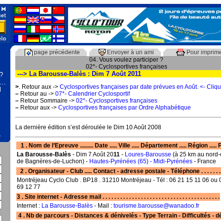
page précédente
Envoyer à un ami
Pour imprim
04. Vous voulez participer ?
02*- Cyclosportives françaises
---> La Barousse-Balès : Dim 7 Août 2011
 ?
 …
>
. Retour aux ->
Cyclosportives françaises par date prévues en Août. <- Cliq
l
–
Retour au ->
07*- Calendrier Cyclosportif
–
Retour Sommaire ->
02*- Cyclosportives françaises
–
Retour aux ->
Cyclosportives françaises par Ordre Alphabétique
La dernière édition s’est déroulée le Dim 10 Août 2008
…
1 . Nom de l’Epreuve ......... Date ..... Ville ..... Département ..... Région .....
La Barousse-Balès
- Dim 7 Août 20
11
-
Loures-Barousse
(à 25 km au nord-
de Bagnères-de-Luchon) -
Hautes-Pyrénées (65) - Midi-Pyrénées
- France
2 . Organisateur - Club ..... Contact - adresse postale - Téléphone . . . . . . . . 
Montréjeau Cyclo Club . BP18 . 31210 Montréjeau - Tél : 06 21 15 11 06 ou 
69 12 77
3 . Site internet - Adresse mail . . . . . . . . . . . . . . . . . . . . . . . . . . . . . . . . . . . . . . . .
Internet :
La Barousse-Balès
- Mail :
tourisme.barousse@wanadoo.fr
4 . Nb de parcours - Distances & dénivelés - Type Terrain - Difficultés - dé