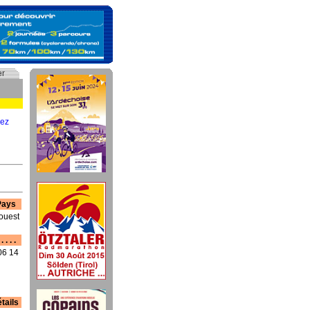
er
uez
 Pays
ouest
. . .
06 14
tails