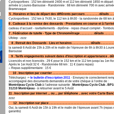
Cyclosportives : 152 km dénivelé 2400 m et 112 km dénivelé 1850 m départ 
arrivée à Loures-Barousse - Randonnée : 68 km dénivelé 700 m avec arrivé
Bramevaque
5 . Horaires et lieu de départ des différents parcours . . . . . . . . . détails . . . .
Cyclosportives : 152 km à 7h30, le 112 km à 8h30 - la randonnée de 68 km 
6 . Cadeaux à la remise des dossards - Prestations en course et à l’arrivée
cadeau d’accueil - ravitaillements - diplôme - repas chaud complet - Tombol
7 . Fédération de tutelle - Type de Chronométrage . . . . . . . . . détails . . . . . . .
Ufolep - zzzz
8 . Retrait des Dossards - Lieu et horaires . . . . . . . . . . . . détails . . . . . . . . . 
la samedi 6 Août de 15h à 20h et le matin de l’épreuve de 6h à 8h30 à Loure
Barousse
9 . Tarifs engagements suivant dates d’inscription et appartenance . dét
Licenciés et non licenciés : 29 € pour le 152 km et le 112 km jusqu’au 1er Ao
Après le 1er Août 32 € - Randonnée 68 km : 11 € (sans repas)
–
Repas supplémentaire : 15 €
10 . Inscription par courrier . . . . . . . . . . . . . . . . . . . . . . . . . . . . . . . . . . . . . . . . .
Téléchargez ->
le bulletin d’inscription 2011
- Envoyez-le correctement remp
accompagné des documents demandés et de votre chèque à l’ordre de :
Montréjeau Cyclo Club
à l’adresse suivante :
Montréjeau Cyclo Club . BP18
31210 Montréjeau
- à retourner avant le 5 Août
11 . Inscription par internet ... ou ... par téléphone .. avec votre Carte Ban
zzzz
12 . Inscription sur place . . . . . . . . . . . . . . . . . . . . . . . . . . . . . . . . . . . . . . . . . . .
Oui, la samedi 6 Août de 15h à 19h et le matin de l’épreuve avant 7h (repas
garantis)