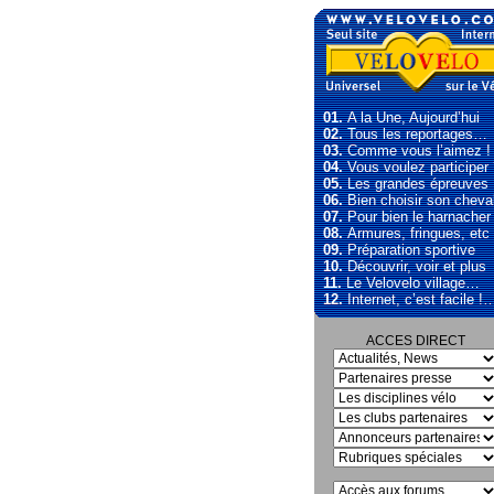
01.
A la Une, Aujourd’hui
02.
Tous les reportages…
03.
Comme vous l’aimez !
04.
Vous voulez participer
05.
Les grandes épreuves
06.
Bien choisir son cheva
07.
Pour bien le harnacher
08.
Armures, fringues, etc
09.
Préparation sportive
10.
Découvrir, voir et plus
11.
Le Velovelo village…
12.
Internet, c’est facile !
ACCES DIRECT