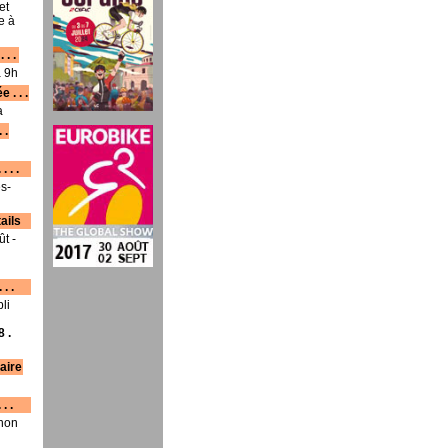
et
e à
 . .
à 9h
 . . .
a
 .
. . .
s-
ails
ût -
 . .
li
 .
caire
 . .
 non