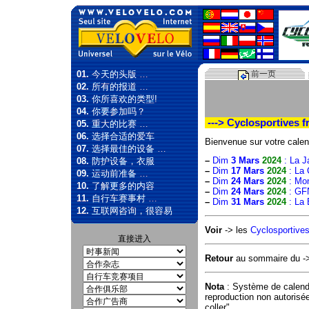
01.
今天的头版 …
前一页
02.
所有的报道 …
03.
你所喜欢的类型!
04.
你要参加吗？
---> Cyclosportives f
05.
重大的比赛 …
06.
选择合适的爱车
Bienvenue sur votre calen
07.
选择最佳的设备 …
–
Dim
3 Mars
2024
: La J
08.
防护设备，衣服
–
Dim
17 Mars
2024
: La 
09.
运动前准备 …
–
Dim
24 Mars
2024
: Mo
10.
了解更多的内容
–
Dim
24 Mars
2024
: GF
11.
自行车赛事村 …
–
Dim
31 Mars
2024
: La 
12.
互联网咨询，很容易
Voir
-> les
Cyclosportives
直接进入
Retour
au sommaire du 
Nota
: Système de calend
reproduction non autorisé
coller".