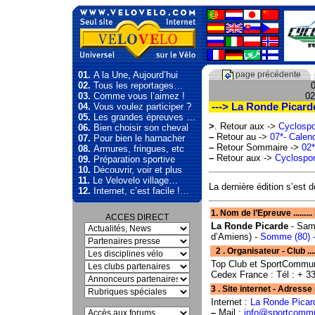
01.
A la Une, Aujourd’hui
page précédente
02.
Tous les reportages…
0
03.
Comme vous l’aimez !
02
04.
Vous voulez participer ?
---> La Ronde Picard
05.
Les grandes épreuves …
>
. Retour aux ->
Cyclospo
06.
Bien choisir son cheval
–
Retour au ->
07*- Calend
07.
Pour bien le harnacher
–
Retour Sommaire ->
02*
08.
Armures, fringues, etc
–
Retour aux ->
Cyclospor
09.
Préparation sportive
10.
Découvrir, voir et plus
11.
Le Velovelo village…
La dernière édition s’est
12.
Internet, c’est facile !…
1. Nom de l’Epreuve ......... D
ACCES DIRECT
La Ronde Picarde
- Sam
d’Amiens) -
Somme (80) -
2 . Organisateur - Club .....
Top Club et SportCommuni
Cedex France : Tél : + 3
3 . Site internet - Adresse mail . . . .
Internet :
La Ronde Picar
–
Mail :
info@sportcommu