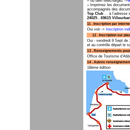
–
ou bien téléchargez ->
l
–
Imprimez les documents
accompagnés des documen
Top Club
... à l’adresse 
24025 . 69615 Villeurb
11 . Inscription par interne
Oui voir ->
Inscription in
12 . Inscription sur place . . . . . 
Oui - vendredi 9 Sept de
et au contrôle départ le
13 . Renseignements pour hébergemen
Office de Tourisme d’Abbe
14 . Autres renseignements . . . . . . 
18ème édition