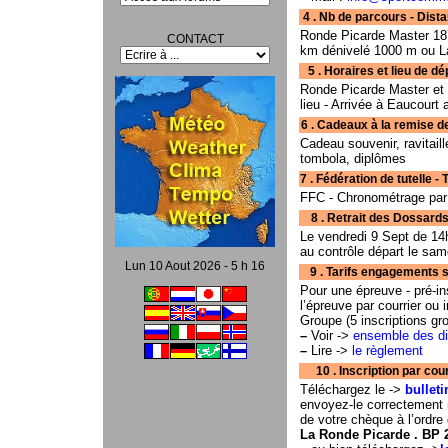
4 . Nb de parcours - Dista
Ronde Picarde Master 18
CONTACT
km dénivelé 1000 m ou L
5 . Horaires et lieu de départ
Ronde Picarde Master et 
lieu - Arrivée à Eaucourt
6 . Cadeaux à la remise de
Cadeau souvenir, ravitaill
tombola, diplômes
7 . Fédération de tutelle - Typ
FFC - Chronométrage par
8 . Retrait des Dossards - Lieu 
Le vendredi 9 Sept de 14
au contrôle départ le sa
Lun 10 Aout 2026 - 5 h 16
9 . Tarifs engagements s
Pour une épreuve - pré-in
l’épreuve par courrier ou i
Groupe (5 inscriptions gr
–
Voir ->
ensemble des dif
–
Lire ->
le règlement
10 . Inscription par courrier . . . 
Téléchargez le ->
bulleti
envoyez-le correctemen
de votre chèque à l’ordre
La Ronde Picarde . BP 