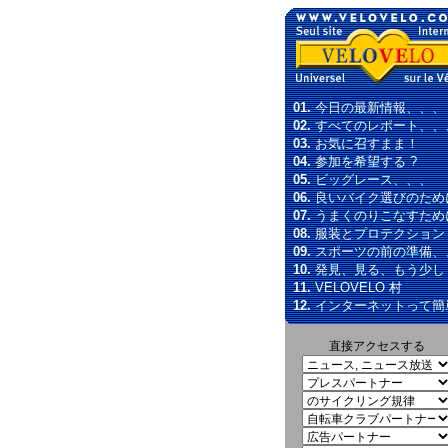
01.
今日の最新情報、、、
02.
すべてのレポート、、
03.
お気に召すまま！
04.
参加を希望する ?
05.
ビッグレース、、、
06.
良いバイク選びのため
07.
うまくのりこなすため
08.
服装とプロテクション
09.
スポーツの前の準備、
10.
発見、見る、もう少し
11.
VELOVELO 村
12.
インターネットって簡
直接アクセスする