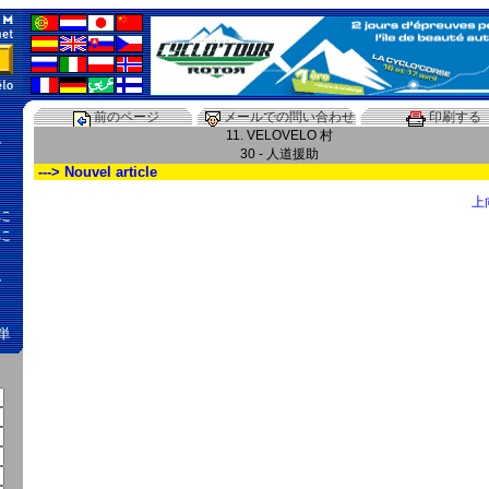
前のページ
メールでの問い合わせ
印刷する
11. VELOVELO 村
、
30 - 人道援助
---> Nouvel article
上
に
に
、
単