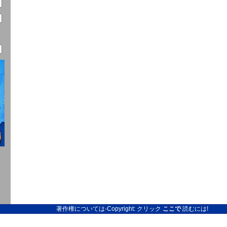
著作権については-Copyright: クリック
ここで
読むには!